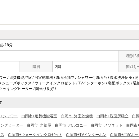
歩18分
種別 / 
階層
2階
間取り
ワー / 追焚機能浴室 / 浴室乾燥機 / 洗面所独立 / シャワー付洗面台 / 温水洗浄便座 / 
 / シューズボックス / ウォークインクロゼット / TVインターホン / 宅配ボックス / 駐輪場
IHクッキングヒーター / 陽当り良好 /
す
市+シャワー
白岡市+追焚機能浴室
白岡市+浴室乾燥機
白岡市+洗面所独立
白
キングヒーター
白岡市+角部屋
白岡市+バルコニー
白岡市+メゾネット
白岡市
クス
白岡市+ウォークインクロゼット
白岡市+TVインターホン
白岡市+宅配ボッ