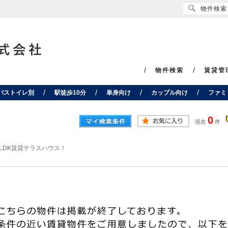
物件検索
物件検索
賃貸管
バストイレ別
駅徒歩10分
単身向け
カップル向け
ファミ
0
現在
件
LDK賃貸テラスハウス！