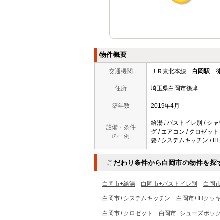
物件概要
交通機関
ＪＲ東北本線
白岡駅
徒
住所
埼玉県白岡市篠津
築年数
2019年4月
給湯 / バストイレ別 / シャ
設備・条件
グ / エアコン / クロゼット
の一例
要 / システムキッチン / 
こだわり条件から白岡市の物件を探
白岡市+給湯
白岡市+バストイレ別
白岡
白岡市+システムキッチン
白岡市+IHクッ
白岡市+クロゼット
白岡市+シューズボッ