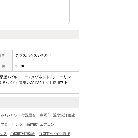
構造
テラスハウス / その他
一例
2LDK
角部屋 / バルコニー / メゾネット / フローリン
 / バイク置場 / CATV / ネット使用料不
岡市+シャワー付洗面台
白岡市+温水洗浄便座
+フローリング
白岡市+エアコン
クス
白岡市+駐輪場
白岡市+バイク置場