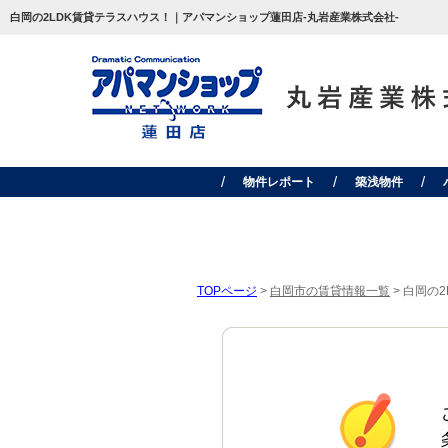
白岡の2LDK賃貸テラスハウス！｜アパマンショップ蓮田店-丸岩産業株式会社-
物件レポート
築浅物件
TOPページ
>
白岡市の賃貸情報一覧
>
白岡の2