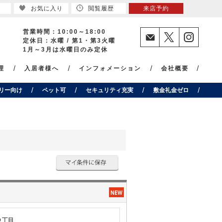
お気に入り
閲覧履歴
来店予約
営業時間：10:00～18:00
定休日：水曜 / 第1・第3火曜
1月～3月は水曜日のみ定休
理
入居者様へ
インフォメーション
会社概要
リー向け
ペット可
セキュリティ充実
敷金礼金ゼロ
９丁目