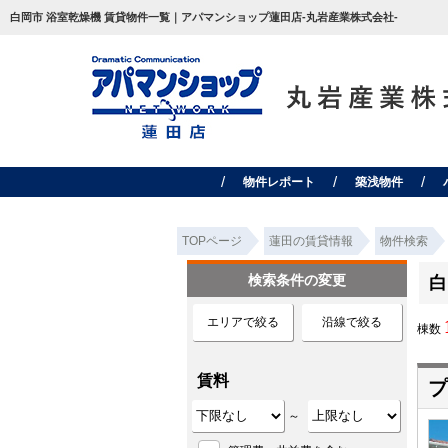
白岡市 浴室乾燥機 賃貸物件一覧｜アパマンショップ蓮田店-丸岩産業株式会社-
物件レポート
築浅物件
TOPページ
蓮田の賃貸情報
物件検索
検索条件の変更
白
エリアで絞る
沿線で絞る
棟数
賃料
プ
～