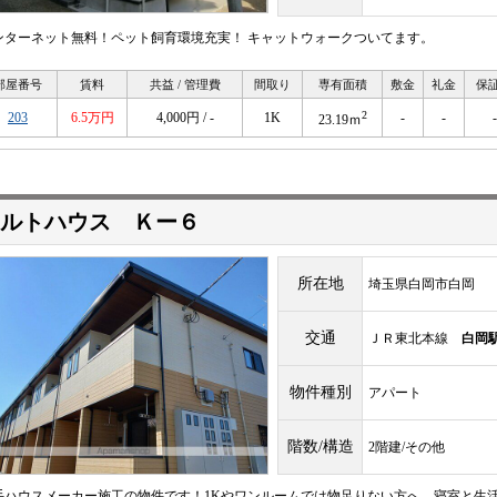
ンターネット無料！ペット飼育環境充実！ キャットウォークついてます。
部屋番号
賃料
共益 / 管理費
間取り
専有面積
敷金
礼金
保
2
203
6.5万円
4,000円 / -
1K
-
-
-
23.19ｍ
ルトハウス Ｋー６
所在地
埼玉県白岡市白岡
交通
ＪＲ東北本線
白岡
物件種別
アパート
階数/構造
2階建/その他
手ハウスメーカー施工の物件です！1Kやワンルームでは物足りない方へ。寝室と生