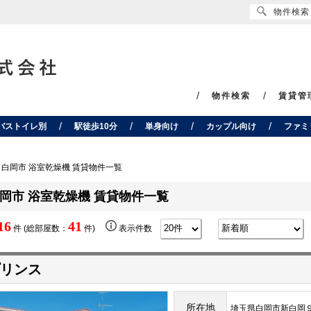
物件検索
物件検索
賃貸管
バストイレ別
駅徒歩10分
単身向け
カップル向け
ファミ
白岡市 浴室乾燥機 賃貸物件一覧
岡市 浴室乾燥機 賃貸物件一覧
16
41
件 (総部屋数：
件)
表示件数
リンス
所在地
埼玉県白岡市新白岡