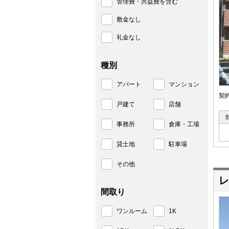
管理費・共益費を含む
敷金なし
礼金なし
種別
アパート
マンション
契
戸建て
店舗
事務所
倉庫・工場
貸土地
駐車場
その他
レ
間取り
ワンルーム
1K