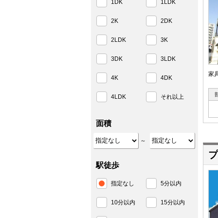
1DK
1LDK
2K
2DK
2LDK
3K
3DK
3LDK
家
4K
4DK
4LDK
それ以上
面積
～
プ
駅徒歩
指定なし
5分以内
10分以内
15分以内