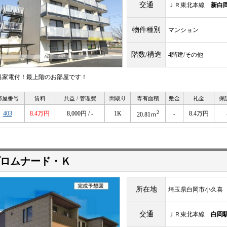
交通
ＪＲ東北本線
新白
物件種別
マンション
階数/構造
4階建/その他
具家電付！最上階のお部屋です！
部屋番号
賃料
共益 / 管理費
間取り
専有面積
敷金
礼金
保
2
403
8.4万円
8,000円 / -
1K
-
8.4万円
20.81ｍ
ロムナード・Ｋ
所在地
埼玉県白岡市小久喜
交通
ＪＲ東北本線
白岡