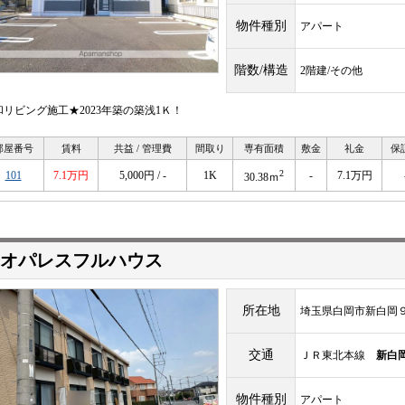
物件種別
アパート
階数/構造
2階建/その他
和リビング施工★2023年築の築浅1Ｋ！
部屋番号
賃料
共益 / 管理費
間取り
専有面積
敷金
礼金
保
2
101
7.1万円
5,000円 / -
1K
-
7.1万円
30.38ｍ
オパレスフルハウス
所在地
埼玉県白岡市新白岡
交通
ＪＲ東北本線
新白
物件種別
アパート