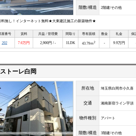
階数/構造
2階建/その他
新料無し！インターネット無料★大東建託施工の新築物件★
部屋番号
賃料
共益 / 管理費
間取り
専有面積
敷金
礼金
保
2
202
7.6万円
2,900円 / -
1LDK
-
9.9万円
43.79ｍ
ストーレ白岡
所在地
埼玉県白岡市小久喜
交通
湘南新宿ライン宇
物件種別
アパート
階数/構造
3階建/その他