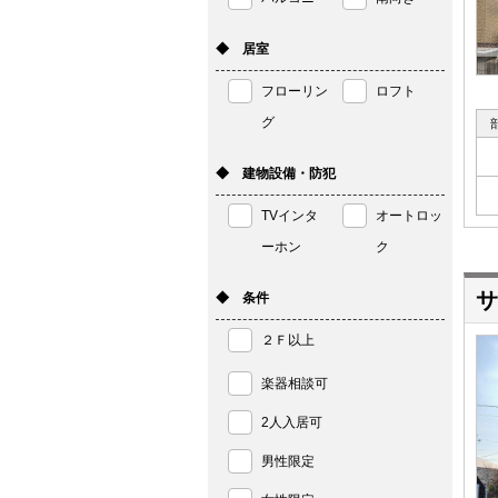
◆ 居室
フローリン
ロフト
グ
◆ 建物設備・防犯
TVインタ
オートロッ
ーホン
ク
サ
◆ 条件
２Ｆ以上
楽器相談可
2人入居可
男性限定