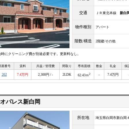
交通
ＪＲ東北本線
新白
物件種別
アパート
階数/構造
2階建/その他
約時にクリーニング費が別途必要です。更新料なし。
部屋番号
賃料
共益 / 管理費
間取り
専有面積
敷金
礼金
保
2
202
7.4万円
2,300円 / -
2LDK
-
7.4万円
62.43ｍ
オパレス新白岡
所在地
埼玉県白岡市新白岡