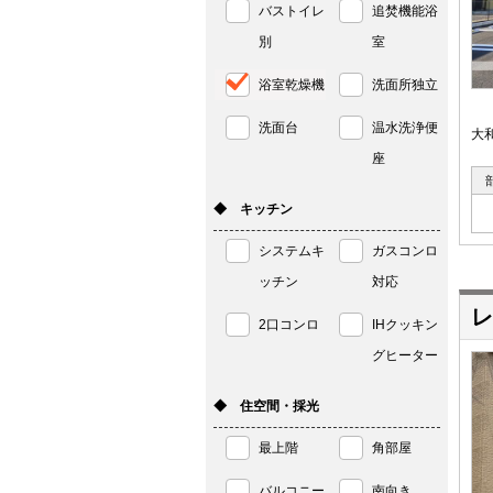
バストイレ
追焚機能浴
別
室
浴室乾燥機
洗面所独立
洗面台
温水洗浄便
大
座
◆ キッチン
システムキ
ガスコンロ
ッチン
対応
レ
2口コンロ
IHクッキン
グヒーター
◆ 住空間・採光
最上階
角部屋
バルコニー
南向き