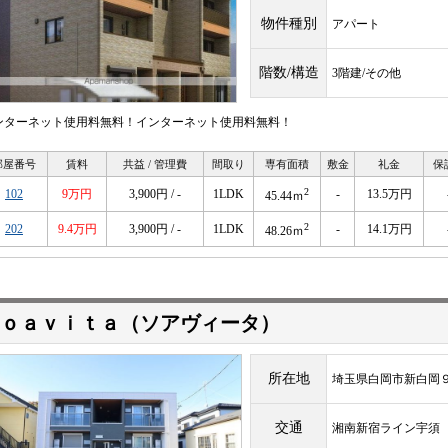
物件種別
アパート
階数/構造
3階建/その他
ンターネット使用料無料！インターネット使用料無料！
部屋番号
賃料
共益 / 管理費
間取り
専有面積
敷金
礼金
保
2
102
9万円
3,900円 / -
1LDK
-
13.5万円
45.44ｍ
2
202
9.4万円
3,900円 / -
1LDK
-
14.1万円
48.26ｍ
ｏａｖｉｔａ（ソアヴィータ）
所在地
埼玉県白岡市新白岡
交通
湘南新宿ライン宇