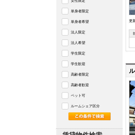
女性限定
単身者限定
更
単身者希望
法人限定
法人希望
学生限定
学生歓迎
ル
高齢者限定
高齢者歓迎
ペット可
ルームシェア区分