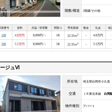
階数/構造
2階建/その他
部屋番号
賃料
共益 / 管理費
間取り
専有面積
敷金
礼金
保
2
108
4.8万円
8,000円 / -
1K
-
4.8万円
22.35ｍ
2
206
5.1万円
8,000円 / -
1K
-
5.1万円
22.35ｍ
ージュⅥ
所在地
埼玉県白岡市小久喜
交通
ＪＲ東北本線
白岡
物件種別
アパート