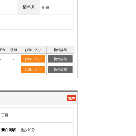
築年月
新築
証金
償却
お気に入り
物件詳細
-
-
お気に入り
物件詳細
-
-
お気に入り
物件詳細
９丁目
須
新白岡駅
徒歩10分