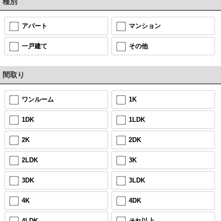
種別
アパート
マンション
一戸建て
その他
間取り
ワンルーム
1K
1DK
1LDK
2K
2DK
2LDK
3K
3DK
3LDK
4K
4DK
4LDK
それ以上