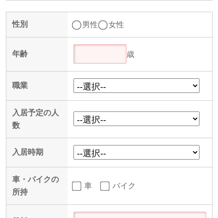
性別
男性
女性
年齢
歳
職業
入居予定の人
数
入居時期
車・バイクの
車
バイク
所持