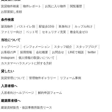
賃貸物件検索
物件レポート
お気に入り物件
閲覧履歴
お部屋探し依頼
条件検索
築浅物件
バストイレ別
駅徒歩10分
単身向け
カップル向け
ファミリー向け
ペット可
セキュリティ充実
敷金礼金ゼロ
当社について
トップページ
インフォメーション
スタッフ紹介
スタッフブログ
お客様の声
採用情報
会社概要
お問合せ
LINEで相談
twitter
Instagram
個人情報の取扱いについて
カスタマーハラスメントに対する方針
貸したい
賃貸管理について
管理物件ギャラリー
リフォーム事例
入居者様へ
入居者向けヘルプページ
解約申請フォーム
建築業者様へ
建築資材販売・仮設事務所販売リース