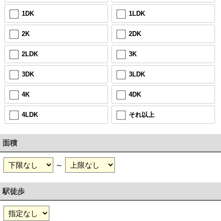
1DK
1LDK
2K
2DK
2LDK
3K
3DK
3LDK
4K
4DK
4LDK
それ以上
面積
～
駅徒歩