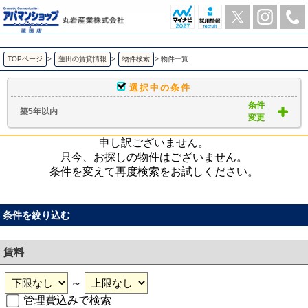
築5年以内｜賃貸物件一覧｜ アパマンショップ蓮田店-丸岩産業株式会社-
TOPページ
>
蓮田の賃貸情報
>
物件検索
>
物件一覧
選択中の条件
条件
築5年以内
変更
申し訳ございません。
只今、お探しの物件はございません。
条件を変えて再度検索をお試しください。
条件を絞り込む
賃料
～
管理費込みで検索