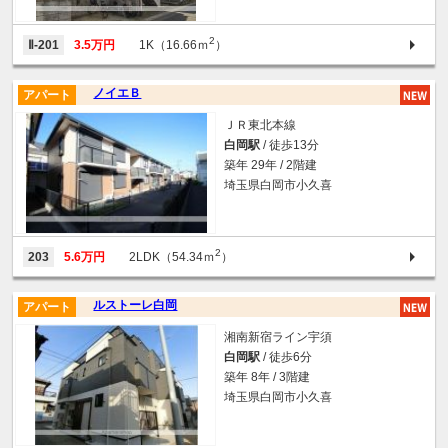
2
Ⅱ-201
3.5万円
1K（16.66ｍ
）
ノイエＢ
アパート
ＪＲ東北本線
白岡駅
/ 徒歩13分
築年 29年 / 2階建
埼玉県白岡市小久喜
2
203
5.6万円
2LDK（54.34ｍ
）
ルストーレ白岡
アパート
湘南新宿ライン宇須
白岡駅
/ 徒歩6分
築年 8年 / 3階建
埼玉県白岡市小久喜