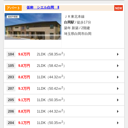
仮称 シエル白岡 Ⅱ
アパート
ＪＲ東北本線
白岡駅
/ 徒歩17分
築年 新築 / 2階建
埼玉県白岡市白岡
2
104
9.6万円
2LDK（58.35ｍ
）
2
105
9.8万円
2LDK（58.42ｍ
）
2
203
8.8万円
1LDK（44.32ｍ
）
2
207
9.3万円
1LDK（50.42ｍ
）
2
205
9.1万円
1LDK（50.35ｍ
）
2
206
8.8万円
1LDK（44.32ｍ
）
2
204
9.1万円
1LDK（50.35ｍ
）