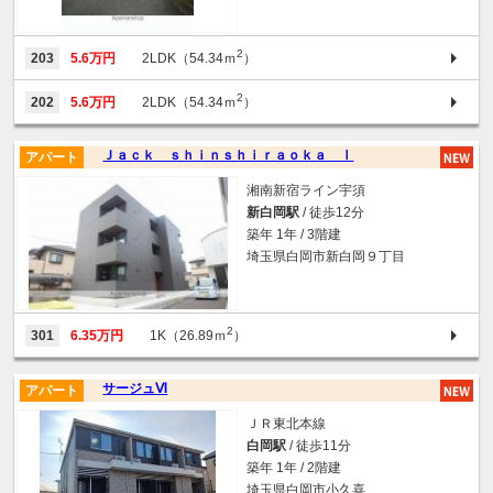
2
203
5.6万円
2LDK（54.34ｍ
）
2
202
5.6万円
2LDK（54.34ｍ
）
Ｊａｃｋ ｓｈｉｎｓｈｉｒａｏｋａ Ⅰ
アパート
湘南新宿ライン宇須
新白岡駅
/ 徒歩12分
築年 1年 / 3階建
埼玉県白岡市新白岡９丁目
2
301
6.35万円
1K（26.89ｍ
）
サージュⅥ
アパート
ＪＲ東北本線
白岡駅
/ 徒歩11分
築年 1年 / 2階建
埼玉県白岡市小久喜