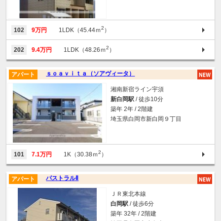
2
102
9万円
1LDK（45.44ｍ
）
2
202
9.4万円
1LDK（48.26ｍ
）
ｓｏａｖｉｔａ（ソアヴィータ）
アパート
湘南新宿ライン宇須
新白岡駅
/ 徒歩10分
築年 2年 / 2階建
埼玉県白岡市新白岡９丁目
2
101
7.1万円
1K（30.38ｍ
）
パストラルⅡ
アパート
ＪＲ東北本線
白岡駅
/ 徒歩6分
築年 32年 / 2階建