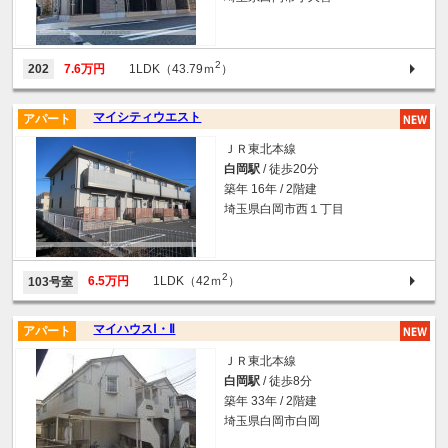
2
202
7.6万円
1LDK（43.79ｍ
）
マイシティウエスト
アパート
ＪＲ東北本線
白岡駅
/ 徒歩20分
築年 16年 / 2階建
埼玉県白岡市西１丁目
2
6.5万円
1LDK（42ｍ
）
103号室
マイハウスⅠ・Ⅱ
アパート
ＪＲ東北本線
白岡駅
/ 徒歩8分
築年 33年 / 2階建
埼玉県白岡市白岡