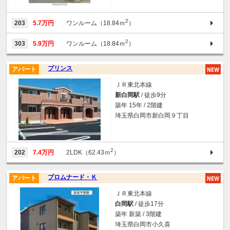
2
203
5.7万円
ワンルーム（18.84ｍ
）
2
303
5.9万円
ワンルーム（18.84ｍ
）
プリンス
アパート
ＪＲ東北本線
新白岡駅
/ 徒歩9分
築年 15年 / 2階建
埼玉県白岡市新白岡９丁目
2
202
7.4万円
2LDK（62.43ｍ
）
プロムナード・Ｋ
アパート
ＪＲ東北本線
白岡駅
/ 徒歩17分
築年 新築 / 3階建
埼玉県白岡市小久喜