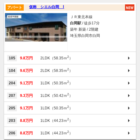
仮称 シエル白岡 Ⅰ
アパート
ＪＲ東北本線
白岡駅
/ 徒歩17分
築年 新築 / 2階建
埼玉県白岡市白岡
2
105
9.8万円
2LDK（58.35ｍ
）
2
104
9.6万円
2LDK（58.35ｍ
）
2
204
9.1万円
1LDK（50.35ｍ
）
2
207
9.3万円
1LDK（50.42ｍ
）
2
205
9.1万円
1LDK（50.35ｍ
）
2
203
8.8万円
1LDK（44.23ｍ
）
2
206
8.8万円
1LDK（44.23ｍ
）