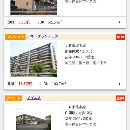
埼玉県白岡市小久喜
2
103
5.3万円
3DK（52.17ｍ
）
ルネ・グランテラス
マンション
ＪＲ東北本線
新白岡駅
/ 徒歩3分
築年 29年 / 12階建
埼玉県白岡市新白岡２丁目
2
516
16.5万円
4LDK（103.7ｍ
）
ノイエＡ
アパート
ＪＲ東北本線
白岡駅
/ 徒歩13分
築年 29年 / 2階建
埼玉県白岡市小久喜