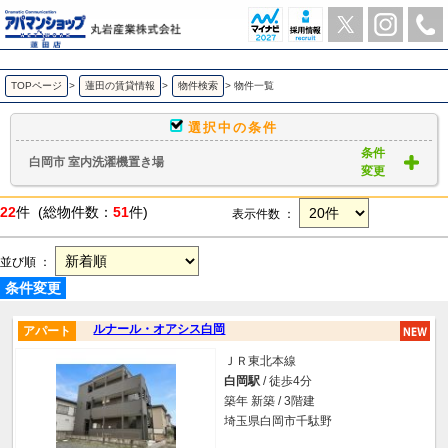
白岡市 室内洗濯機置き場 ｜賃貸物件一覧｜ アパマンショップ蓮田店-丸岩産業株式会社-
TOPページ
>
蓮田の賃貸情報
>
物件検索
>
物件一覧
選択中の条件
条件
白岡市 室内洗濯機置き場
変更
22
件 (総物件数：
51
件)
表示件数 ：
並び順 ：
条件変更
ルナール・オアシス白岡
アパート
ＪＲ東北本線
白岡駅
/ 徒歩4分
築年 新築 / 3階建
埼玉県白岡市千駄野