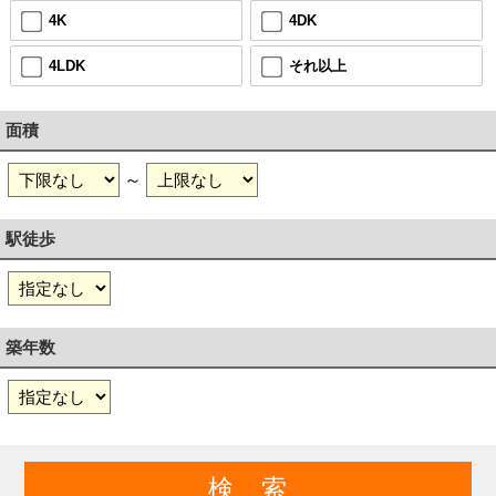
4K
4DK
4LDK
それ以上
面積
～
駅徒歩
築年数