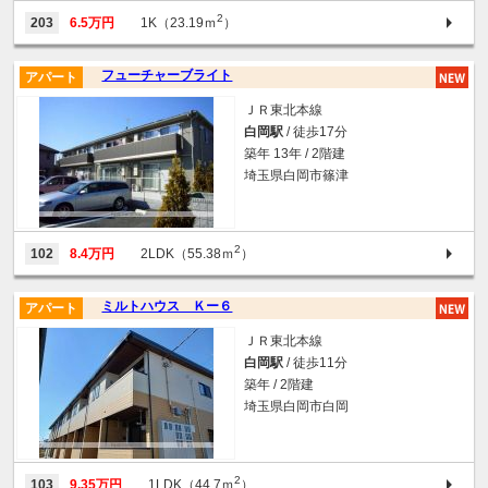
2
203
6.5万円
1K（23.19ｍ
）
フューチャーブライト
アパート
ＪＲ東北本線
白岡駅
/ 徒歩17分
築年 13年 / 2階建
埼玉県白岡市篠津
2
102
8.4万円
2LDK（55.38ｍ
）
ミルトハウス Ｋー６
アパート
ＪＲ東北本線
白岡駅
/ 徒歩11分
築年 / 2階建
埼玉県白岡市白岡
2
103
9.35万円
1LDK（44.7ｍ
）