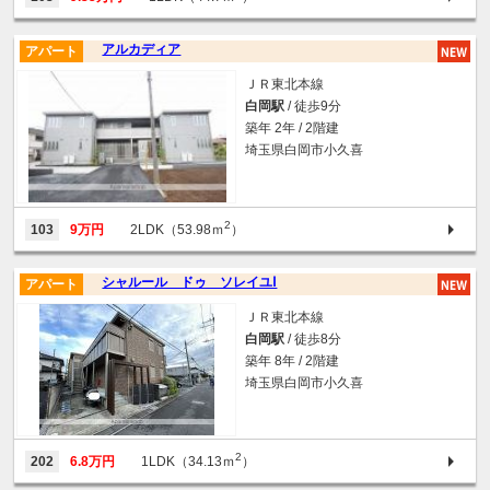
アルカディア
アパート
ＪＲ東北本線
白岡駅
/ 徒歩9分
築年 2年 / 2階建
埼玉県白岡市小久喜
2
103
9万円
2LDK（53.98ｍ
）
シャルール ドゥ ソレイユⅠ
アパート
ＪＲ東北本線
白岡駅
/ 徒歩8分
築年 8年 / 2階建
埼玉県白岡市小久喜
2
202
6.8万円
1LDK（34.13ｍ
）