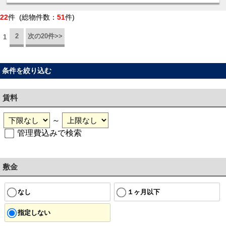
22
件 (総物件数：
51
件)
2
次の20件>>
1
条件を絞り込む
賃料
～
管理費込みで検索
敷金
なし
１ヶ月以下
指定しない