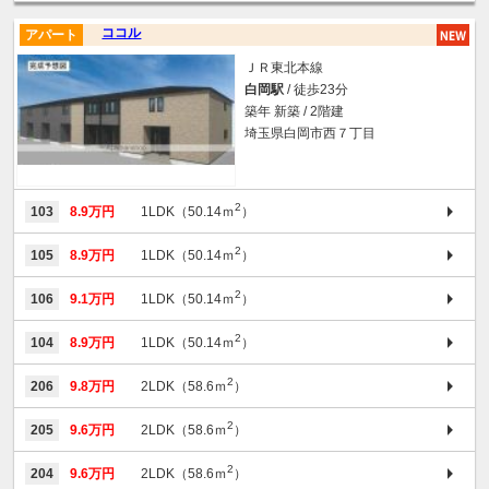
ココル
アパート
ＪＲ東北本線
白岡駅
/ 徒歩23分
築年 新築 / 2階建
埼玉県白岡市西７丁目
2
103
8.9万円
1LDK（50.14ｍ
）
2
105
8.9万円
1LDK（50.14ｍ
）
2
106
9.1万円
1LDK（50.14ｍ
）
2
104
8.9万円
1LDK（50.14ｍ
）
2
206
9.8万円
2LDK（58.6ｍ
）
2
205
9.6万円
2LDK（58.6ｍ
）
2
204
9.6万円
2LDK（58.6ｍ
）