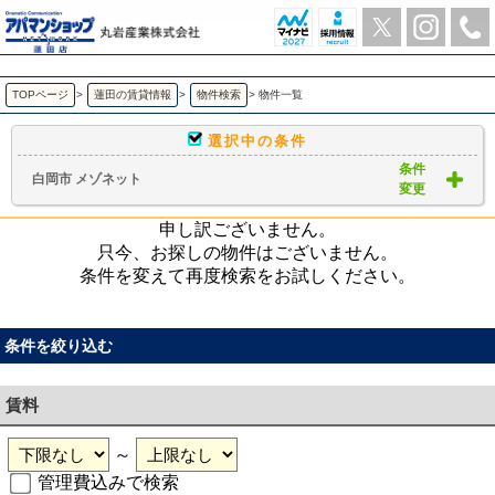
白岡市 メゾネット ｜賃貸物件一覧｜ アパマンショップ蓮田店-丸岩産業株式会社-
TOPページ
>
蓮田の賃貸情報
>
物件検索
>
物件一覧
選択中の条件
条件
白岡市 メゾネット
変更
申し訳ございません。
只今、お探しの物件はございません。
条件を変えて再度検索をお試しください。
条件を絞り込む
賃料
～
管理費込みで検索