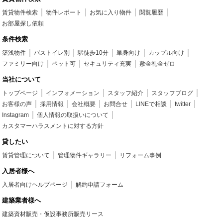
賃貸物件検索
物件レポート
お気に入り物件
閲覧履歴
お部屋探し依頼
条件検索
築浅物件
バストイレ別
駅徒歩10分
単身向け
カップル向け
ファミリー向け
ペット可
セキュリティ充実
敷金礼金ゼロ
当社について
トップページ
インフォメーション
スタッフ紹介
スタッフブログ
お客様の声
採用情報
会社概要
お問合せ
LINEで相談
twitter
Instagram
個人情報の取扱いについて
カスタマーハラスメントに対する方針
貸したい
賃貸管理について
管理物件ギャラリー
リフォーム事例
入居者様へ
入居者向けヘルプページ
解約申請フォーム
建築業者様へ
建築資材販売・仮設事務所販売リース