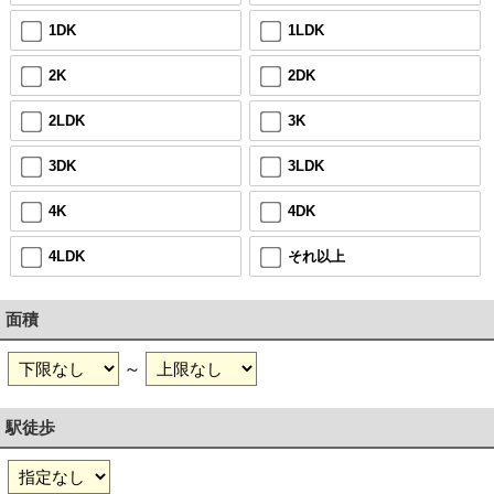
1DK
1LDK
2K
2DK
2LDK
3K
3DK
3LDK
4K
4DK
4LDK
それ以上
面積
～
駅徒歩