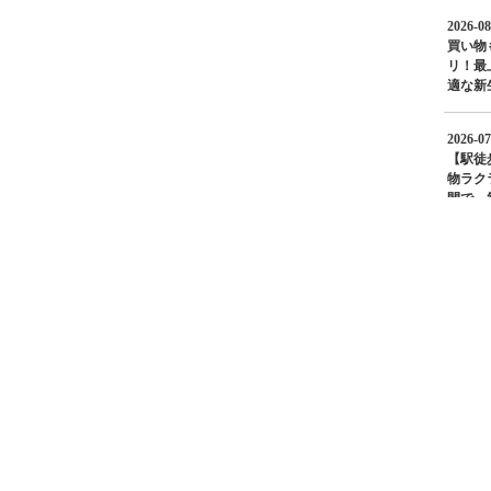
2026-08
買い物
リ！最
適な新
2026-07
【駅徒
物ラク
間で、毎
Leva
明るく
2026-07
夏も涼
静な住
イム施
ディア
の暮ら
2026-07
やっと
の内見