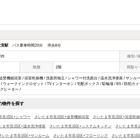
大宮駅
バス乗車時間20分 停歩8分
深作
種別 / 
階層
2階
間取り
 追焚機能浴室 / 浴室乾燥機 / 洗面所独立 / シャワー付洗面台 / 温水洗浄便座 / サンルーム
/ ウォークインクロゼット / TVインターホン / 宅配ボックス / 駐輪場 / BS / 防犯カメ
ングヒーター /
の物件を探す
市見沼区+シャワー
さいたま市見沼区+追焚機能浴室
さいたま市見沼区+浴室乾
たま市見沼区+温水洗浄便座
さいたま市見沼区+システムキッチン
さいたま市見
さいたま市見沼区+サンルーム
さいたま市見沼区+フローリング
さいたま市見沼