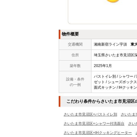
物件概要
交通機関
湘南新宿ライン宇須
東
住所
埼玉県さいたま市見沼区
築年数
2025年1月
バストイレ別 / シャワー /
設備・条件
ゼット / シューズボックス 
の一例
面式キッチン / IHクッキ
こだわり条件からさいたま市見沼区
さいたま市見沼区+バストイレ別
さいたま
さいたま市見沼区+シャワー付洗面台
さい
さいたま市見沼区+IHクッキングヒーター