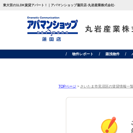
東大宮の1LDK賃貸アパート！｜アパマンショップ蓮田店-丸岩産業株式会社-
物件レポート
築浅物件
TOPページ
>
さいたま市見沼区の賃貸情報一