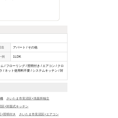
構造
アパート / その他
一例
1LDK
 / フローリング / 照明付き / エアコン / クロ
ラ / ネット使用料不要 / システムキッチン / 対
燥機
さいたま市見沼区+洗面所独立
沼区+対面式キッチン
区+照明付き
さいたま市見沼区+エアコン