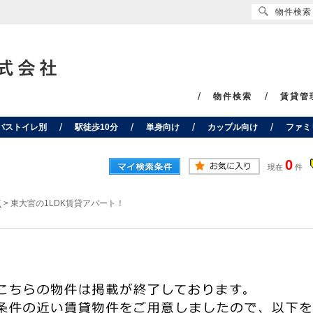
物件検索
物件検索
賃貸管
バストイレ別
駅徒歩10分
単身向け
カップル向け
ファミ
0
現在
件
覧
>
東大宮の1LDK賃貸アパート！