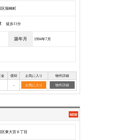
沼区堀崎町
駅
徒歩11分
築年月
1994年7月
証金
償却
お気に入り
物件詳細
-
お気に入り
物件詳細
沼区東大宮６丁目