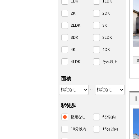
1DK
1LDK
2K
2DK
2LDK
3K
3DK
3LDK
4K
4DK
4LDK
それ以上
面積
～
Ｉ
駅徒歩
指定なし
5分以内
10分以内
15分以内