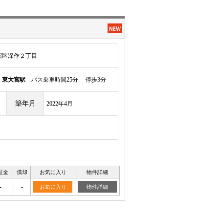
沼区深作２丁目
須
東大宮駅
バス乗車時間25分 停歩3分
築年月
2022年4月
証金
償却
お気に入り
物件詳細
-
-
お気に入り
物件詳細