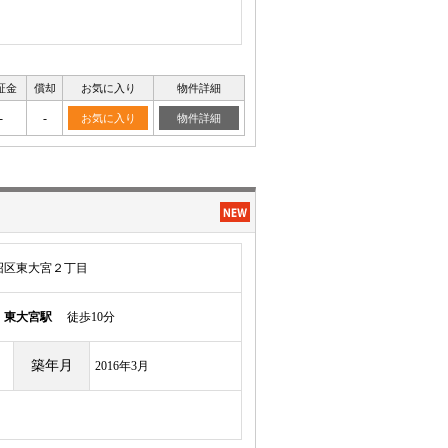
証金
償却
お気に入り
物件詳細
-
-
お気に入り
物件詳細
沼区東大宮２丁目
須
東大宮駅
徒歩10分
築年月
2016年3月