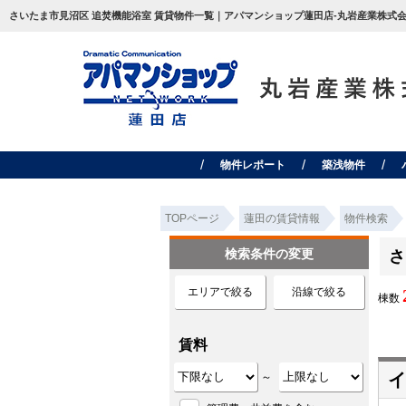
さいたま市見沼区 追焚機能浴室 賃貸物件一覧｜アパマンショップ蓮田店-丸岩産業株式会
物件レポート
築浅物件
TOPページ
蓮田の賃貸情報
物件検索
検索条件の変更
さ
エリアで絞る
沿線で絞る
棟数
賃料
イ
～