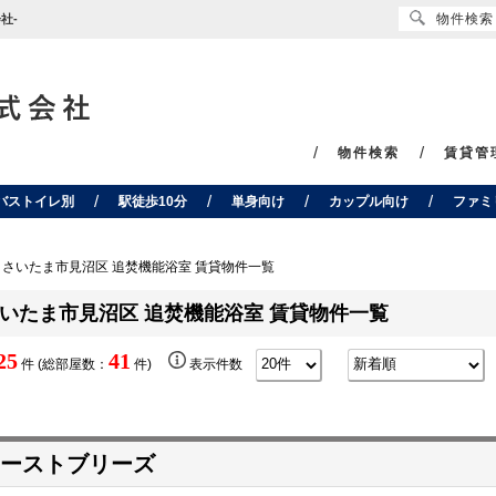
物件検索
社-
物件検索
賃貸管
バストイレ別
駅徒歩10分
単身向け
カップル向け
ファミ
さいたま市見沼区 追焚機能浴室 賃貸物件一覧
いたま市見沼区 追焚機能浴室 賃貸物件一覧
25
41
件 (総部屋数：
件)
表示件数
ーストブリーズ