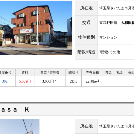
所在地
埼玉県さいたま市見
交通
東武野田線
大和田
物件種別
マンション
階数/構造
3階建/その他
部屋番号
賃料
共益 / 管理費
間取り
専有面積
敷金
礼金
保
2
302
5.5万円
3,000円 / -
2DK
-
-
-
44.55ｍ
ａｓａ Ｋ
所在地
埼玉県さいたま市見