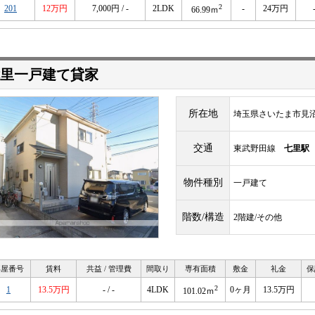
2
201
12万円
7,000円 / -
2LDK
-
24万円
66.99ｍ
里一戸建て貸家
所在地
埼玉県さいたま市見
交通
東武野田線
七里駅
物件種別
一戸建て
階数/構造
2階建/その他
部屋番号
賃料
共益 / 管理費
間取り
専有面積
敷金
礼金
保
2
1
13.5万円
- / -
4LDK
0ヶ月
13.5万円
101.02ｍ