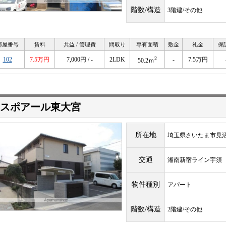
階数/構造
3階建/その他
部屋番号
賃料
共益 / 管理費
間取り
専有面積
敷金
礼金
保
2
102
7.5万円
7,000円 / -
2LDK
-
7.5万円
50.2ｍ
スポアール東大宮
所在地
埼玉県さいたま市見
交通
湘南新宿ライン宇
物件種別
アパート
階数/構造
2階建/その他