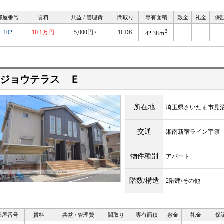
部屋番号
賃料
共益 / 管理費
間取り
専有面積
敷金
礼金
保
2
102
10.1万円
5,000円 / -
1LDK
-
-
42.38ｍ
ジョウテラス Ｅ
所在地
埼玉県さいたま市見
交通
湘南新宿ライン宇
物件種別
アパート
階数/構造
2階建/その他
部屋番号
賃料
共益 / 管理費
間取り
専有面積
敷金
礼金
保