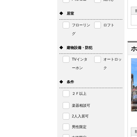
◆ 居室
フローリン
ロフト
グ
ホ
◆ 建物設備・防犯
TVインタ
オートロッ
ーホン
ク
◆ 条件
２Ｆ以上
楽器相談可
2人入居可
男性限定