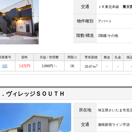
交通
ＪＲ東北本線
東大
物件種別
アパート
階数/構造
2階建/その他
部屋番号
賃料
共益 / 管理費
間取り
専有面積
敷金
礼金
保
2
105
5.8万円
3,000円 / -
1K
-
-
-
20.67ｍ
．ヴィレッジＳＯＵＴＨ
所在地
埼玉県さいたま市見
交通
湘南新宿ライン宇