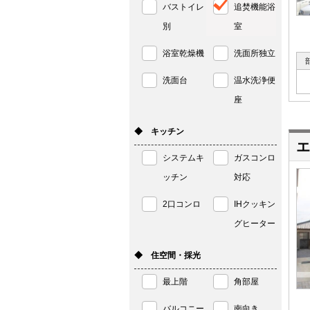
バストイレ
追焚機能浴
別
室
浴室乾燥機
洗面所独立
洗面台
温水洗浄便
座
◆ キッチン
エ
システムキ
ガスコンロ
ッチン
対応
2口コンロ
IHクッキン
グヒーター
◆ 住空間・採光
最上階
角部屋
バルコニー
南向き