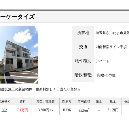
ーケータイズ
所在地
埼玉県さいたま市見
交通
湘南新宿ライン宇
物件種別
アパート
階数/構造
3階建/その他
東建託施工の新築物件！更新料無し！日当たり良好☆
部屋番号
賃料
共益 / 管理費
間取り
専有面積
敷金
礼金
保
2
302
7.1万円
3,500円 / -
1LDK
-
7.1万円
35.6ｍ