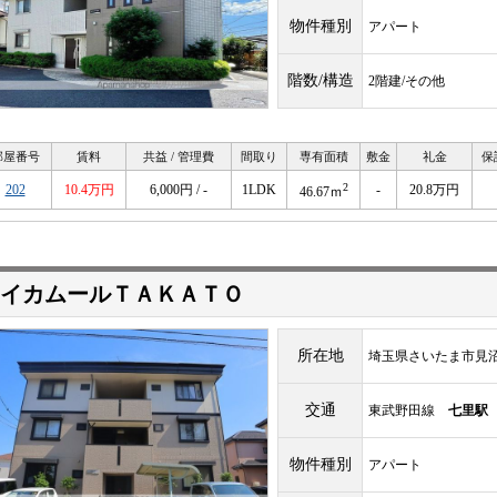
物件種別
アパート
階数/構造
2階建/その他
部屋番号
賃料
共益 / 管理費
間取り
専有面積
敷金
礼金
保
2
202
10.4万円
6,000円 / -
1LDK
-
20.8万円
46.67ｍ
イカムールＴＡＫＡＴＯ
所在地
埼玉県さいたま市見
交通
東武野田線
七里駅
物件種別
アパート