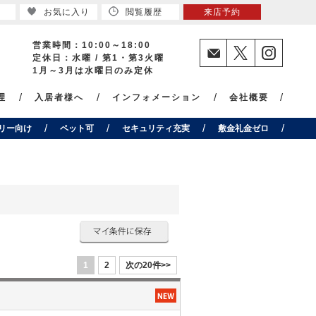
お気に入り
閲覧履歴
来店予約
営業時間：10:00～18:00
定休日：水曜 / 第1・第3火曜
1月～3月は水曜日のみ定休
理
入居者様へ
インフォメーション
会社概要
リー向け
ペット可
セキュリティ充実
敷金礼金ゼロ
1
2
次の20件>>