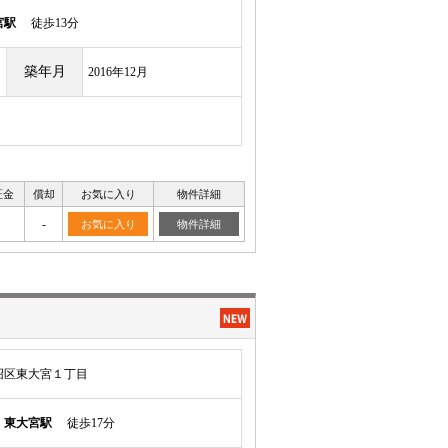
宮駅
徒歩13分
築年月
2016年12月
証金
償却
お気に入り
物件詳細
-
お気に入り
物件詳細
沼区東大宮１丁目
須
東大宮駅
徒歩17分