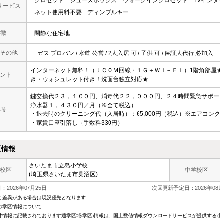
クロゼット
シューズボックス
ウォークインクロゼット
TVイン
サービス
ネット使用料不要
ディンプルキー
 徴
閑静な住宅地
その他
ガス:プロパン / 水道:公営 / 2人入居:可 / 子供:可 / 保証人代行:必加入
インターネット無料！（ＪＣＯＭ回線・１Ｇ＋Ｗｉ－Ｆｉ）1階角部屋
ント
き・ウォシュレット付き！洗面台独立対応★
鍵交換代２３，１００円、消毒代２２，０００円、２４時間緊急サポー
浄水器１，４３０円／月（※全て税込）
 考
・退去時のクリーニング代（入居時）：65,000円（税込）※エアコン
・家賃口座引落し（手数料330円）
区情報
さいたま市立島小学校
校区
中学校区
(埼玉県さいたま市見沼区)
2026年07月25日
次回更新予定日：2026年08
と差異がある場合は現況優先となります
の学区情報について
件情報に記載されております通学区域(学区)情報は、国土数値情報ダウンロードサービスが提供する小学