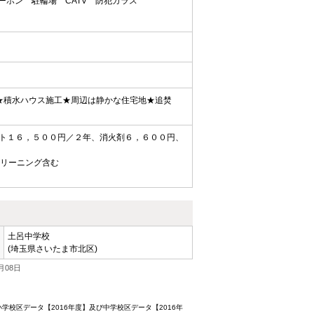
ターホン
駐輪場
CATV
防犯ガラス
★積水ハウス施工★周辺は静かな住宅地★追焚
ト１６，５００円／２年、消火剤６，６００円、
クリーニング含む
土呂中学校
(埼玉県さいたま市北区)
月08日
校区データ【2016年度】及び中学校区データ【2016年