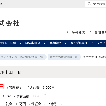
物件検索
社-
物件検索
賃貸管
バストイレ別
駅徒歩10分
単身向け
カップル向け
ファミ
さいたま市見沼区の賃貸情報一覧
東大宮の賃貸情報一覧
東大宮の1LDK
ーポ山田 Ｂ
円
/ 管理費： - / 共益費：3,000円
2
1LDK / 専有面積：35.51ｍ
 / 礼金：16万円 / 保証金：- / 敷引：-