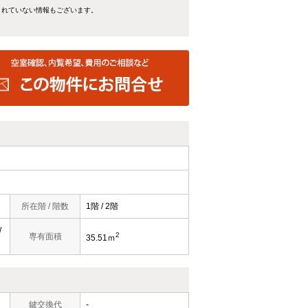
きれていない情報もございます。
所在階 / 階数
1階 / 2階
/
2
専有面積
35.51ｍ
鍵交換代
-