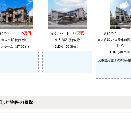
7.5万円
7.8万円
7.
賃貸アパート
賃貸アパート
賃貸アパート
東大宮駅 徒歩7分
東大宮駅 徒歩7分
東大宮駅 バス乗車時間
歩3分
ンルーム（27.80㎡）
1LDK（33.39㎡）
1LDK（35.60
大東建託施工の新築物
覧した物件の履歴