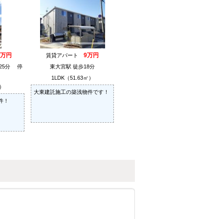
1万円
9万円
賃貸アパート
25分 停
東大宮駅 徒歩18分
1LDK（51.63㎡）
㎡）
大東建託施工の築浅物件です！
件！