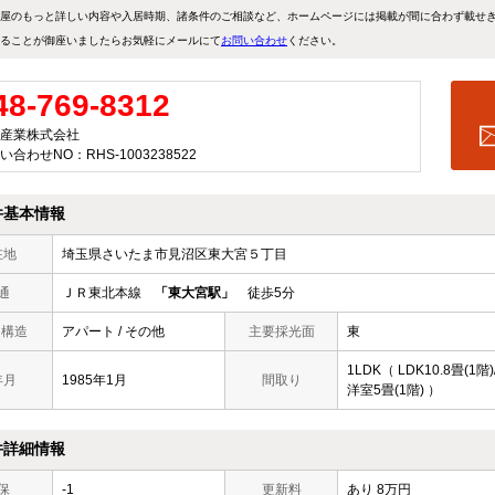
屋のもっと詳しい内容や入居時期、諸条件のご相談など、ホームページには掲載が間に合わず載せ
ることが御座いましたらお気軽にメールにて
お問い合わせ
ください。
48-769-8312
産業株式会社
い合わせNO：RHS-1003238522
件基本情報
在地
埼玉県さいたま市見沼区東大宮５丁目
通
ＪＲ東北本線
「東大宮駅」
徒歩5分
/ 構造
アパート / その他
主要採光面
東
1LDK（ LDK10.8畳(1階)
年月
1985年1月
間取り
洋室5畳(1階) ）
件詳細情報
保
-1
更新料
あり 8万円