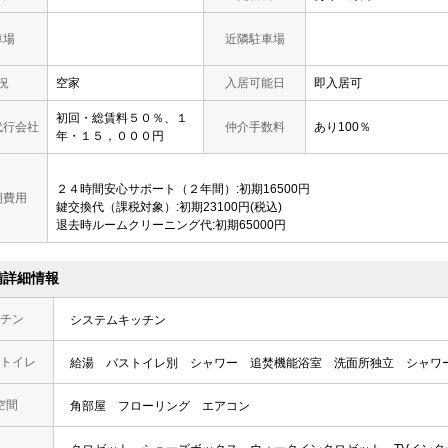
車場
近隣駐車場
況
空家
入居可能日
即入居可
初回・総賃料５０％、１
代行会社
仲介手数料
あり100％
年・１５，０００円
２４時間安心サポート（２年間）:初期16500円
期費用
鍵交換代（課税対象）:初期23100円(税込)
退去時ルームクリーニング代:初期65000円
備詳細情報
チン
システムキッチン
トイレ
給湯
バストイレ別
シャワー
追焚機能浴室
洗面所独立
シャワ
空間
角部屋
フローリング
エアコン