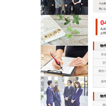
※お部
ロ
気にな
グ
お
0
客
丸岩
様
お問
の
声
物
所
採
用
交
情
種別 
報
物
件
築
レ
ポ
退
物
ー
去
ト
損
申