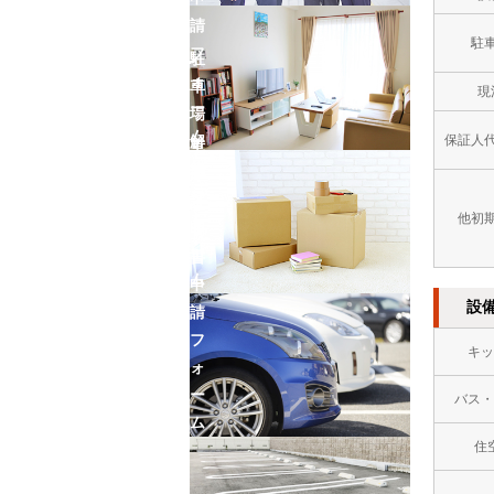
請
駐
フ
駐
ォ
車
現
ー
場
ム
保証人
解
車
約
庫
フ
証
他初
ォ
明
ー
書
ム
申
設
請
フ
キッ
ォ
ー
バス・
ム
住