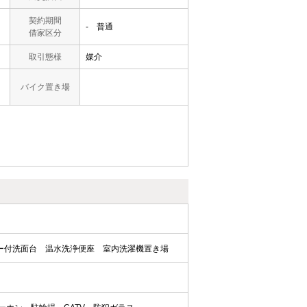
契約期間
- 普通
借家区分
取引態様
媒介
バイク置き場
ー付洗面台
温水洗浄便座
室内洗濯機置き場