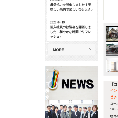
イ
ン
フ
ォ
メ
ー
シ
MORE
ョ
ン
ス
タ
ッ
フ
【コ
紹
イン
ス
介
焚き
タ
コー
ッ
19
フ
物件の
ブ