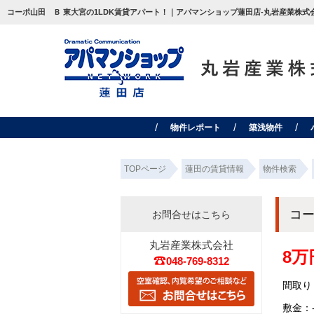
コーポ山田 Ｂ 東大宮の1LDK賃貸アパート！｜アパマンショップ蓮田店-丸岩産業株式会
物件レポート
築浅物件
TOPページ
蓮田の賃貸情報
物件検索
コ
お問合せはこちら
丸岩産業株式会社
8万
048-769-8312
間取り：
敷金：-