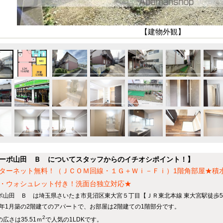
【建物外観】
ーポ山田 Ｂ についてスタッフからのイチオシポイント！】
ターネット無料！（ＪＣＯＭ回線・１Ｇ＋Ｗｉ－Ｆｉ）1階角部屋★積
・ウォシュレット付き！洗面台独立対応★
ポ山田 Ｂ は埼玉県さいたま市見沼区東大宮５丁目【ＪＲ東北本線 東大宮駅徒歩5
85年1月築の2階建てのアパートで、お部屋は2階建ての1階部分です。
2
広さは35.51ｍ
で人気の1LDKです。