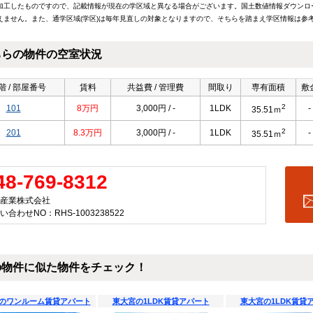
加工したものですので、記載情報が現在の学区域と異なる場合がございます。国土数値情報ダウンロ
えません。また、通学区域(学区)は毎年見直しの対象となりますので、そちらを踏まえ学区情報は参
ちらの物件の空室状況
階 / 部屋番号
賃料
共益費 / 管理費
間取り
専有面積
敷
2
101
8万円
3,000円 / -
1LDK
-
35.51ｍ
2
201
8.3万円
3,000円 / -
1LDK
-
35.51ｍ
48-769-8312
産業株式会社
い合わせNO：RHS-1003238522
の物件に似た物件をチェック！
のワンルーム賃貸アパート
東大宮の1LDK賃貸アパート
東大宮の1LDK賃貸