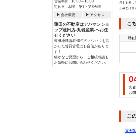
営業時間 : 10:00～18:00
度】を元に
定休日 : 水曜、第1・第3火曜
正確とは言
会社概要
アクセス
こ
蓮田の不動産はアパマンショ
ップ蓮田店-丸岩産業-へお任
せください
所在
蓮田地域密着40年のノウハウを活
かした賃貸管理にも自信がありま
す！
細かなご要望から、ご相続相談も
お気軽にお問い合わせください。
0
丸岩
お問
こ
東大宮