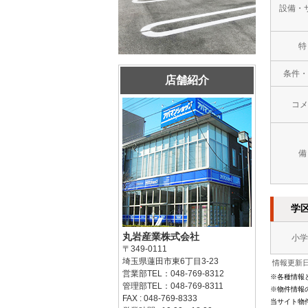
設備・
特
条件・
店舗紹介
コメ
備
学
丸岩産業株式会社
小学
〒349-0111
埼玉県蓮田市東6丁目3-23
情報更新日：
営業部TEL：048-769-8312
※各種情報
管理部TEL：048-769-8311
※物件情報
FAX : 048-769-8333
当サイト物