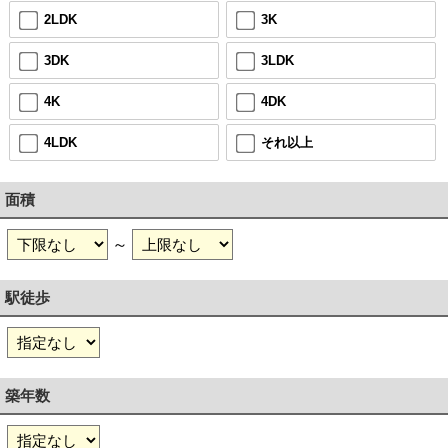
2LDK
3K
3DK
3LDK
4K
4DK
4LDK
それ以上
面積
～
駅徒歩
築年数