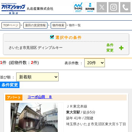
さいたま市見沼区 ディンプルキー ｜賃貸物件一覧｜ アパマンショップ蓮田店-丸岩産業株式会社-
TOPページ
>
蓮田の賃貸情報
>
物件検索
>
物件一覧
選択中の条件
条件
さいたま市見沼区 ディンプルキー
変更
1
件 (総物件数：
2
件)
表示件数 ：
並び順 ：
条件変更
コーポ山田 Ｂ
アパート
ＪＲ東北本線
東大宮駅
/ 徒歩5分
築年 41年 / 2階建
埼玉県さいたま市見沼区東大宮５丁目