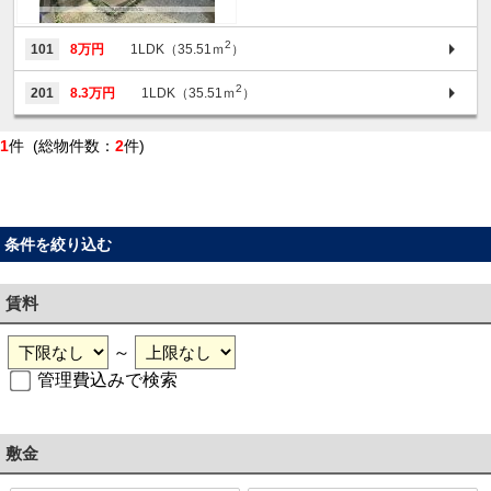
2
101
8万円
1LDK（35.51ｍ
）
2
201
8.3万円
1LDK（35.51ｍ
）
1
件 (総物件数：
2
件)
条件を絞り込む
賃料
～
管理費込みで検索
敷金