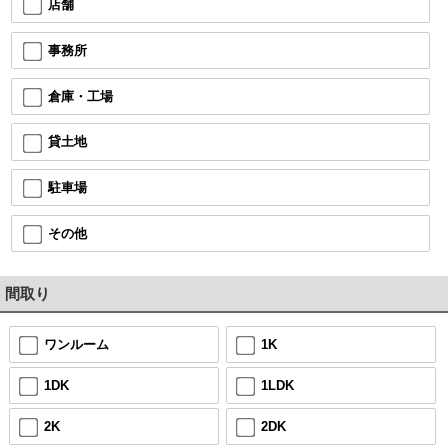
店舗
事務所
倉庫・工場
貸土地
駐車場
その他
間取り
ワンルーム
1K
1DK
1LDK
2K
2DK