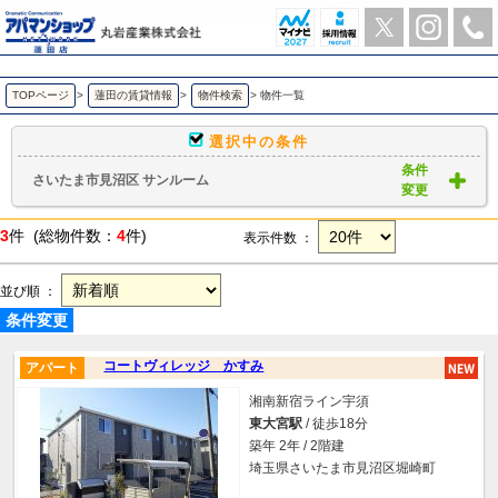
さいたま市見沼区 サンルーム ｜賃貸物件一覧｜ アパマンショップ蓮田店-丸岩産業株式会社-
TOPページ
>
蓮田の賃貸情報
>
物件検索
>
物件一覧
選択中の条件
条件
さいたま市見沼区 サンルーム
変更
3
件 (総物件数：
4
件)
表示件数 ：
並び順 ：
条件変更
コートヴィレッジ かすみ
アパート
湘南新宿ライン宇須
東大宮駅
/ 徒歩18分
築年 2年 / 2階建
埼玉県さいたま市見沼区堀崎町