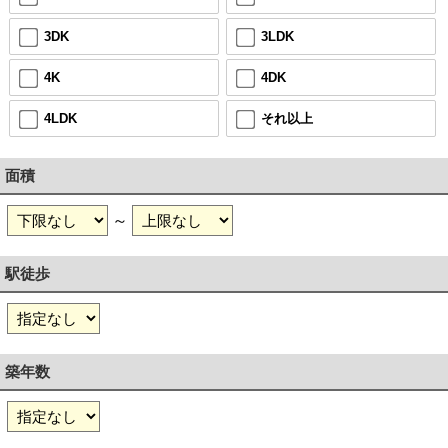
3DK
3LDK
4K
4DK
4LDK
それ以上
面積
～
駅徒歩
築年数