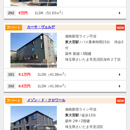
2
202
9万円
1LDK（51.63ｍ
）
カーサ・ヴェルデ
アパート
湘南新宿ライン宇須
東大宮駅
/ バス乗車時間23分 停歩3
分
築年 新築 / 3階建
埼玉県さいたま市見沼区深作２丁目
2
101
9.1万円
1LDK（41.08ｍ
）
2
102
8.9万円
1LDK（41.08ｍ
）
メゾン・ド・クロワール
アパート
湘南新宿ライン宇須
東大宮駅
/ 徒歩13分
築年 2年 / 2階建
埼玉県さいたま市見沼区