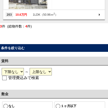
2
203
10.6万円
1LDK（50.96ｍ
）
3
件 (総物件数：
4
件)
条件を絞り込む
賃料
～
管理費込みで検索
敷金
なし
１ヶ月以下