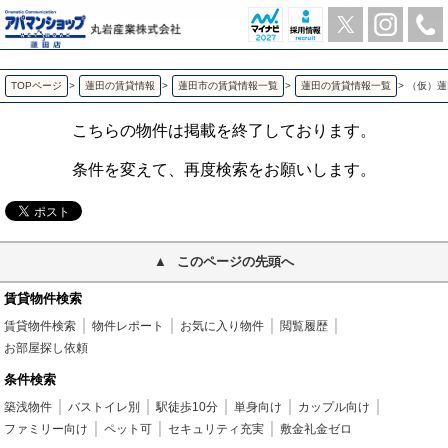
（仮）蓮田市東４丁目アパート 蓮田の1K賃貸アパート | アパマンショップ蓮田店-丸岩産業株式会社-
TOPページ
>
蓮田の賃貸情報
>
蓮田市の賃貸情報一覧
>
蓮田の賃貸情報一覧
>
（仮）蓮
こちらの物件は掲載を終了しております。
条件を変えて、再度検索をお願いします。
このページの先頭へ
賃貸物件検索
賃貸物件検索
物件レポート
お気に入り物件
閲覧履歴
お部屋探し依頼
条件検索
築浅物件
バストイレ別
駅徒歩10分
単身向け
カップル向け
ファミリー向け
ペット可
セキュリティ充実
敷金礼金ゼロ