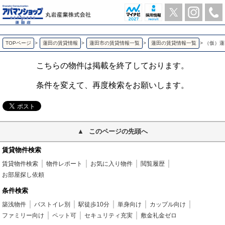
（仮）蓮田市東４丁目アパート 蓮田の1K賃貸アパート | アパマンショップ蓮田店-丸岩産業株式会社-
TOPページ
>
蓮田の賃貸情報
>
蓮田市の賃貸情報一覧
>
蓮田の賃貸情報一覧
>
（仮）蓮
こちらの物件は掲載を終了しております。
条件を変えて、再度検索をお願いします。
このページの先頭へ
賃貸物件検索
賃貸物件検索
物件レポート
お気に入り物件
閲覧履歴
お部屋探し依頼
条件検索
築浅物件
バストイレ別
駅徒歩10分
単身向け
カップル向け
ファミリー向け
ペット可
セキュリティ充実
敷金礼金ゼロ