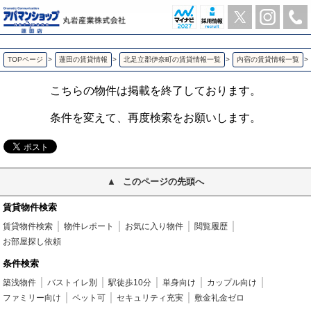
グラン・ホワイエ 内宿の1LDK賃貸アパート | アパマンショップ蓮田店-丸岩産業株式会社-
TOPページ
>
蓮田の賃貸情報
>
北足立郡伊奈町の賃貸情報一覧
>
内宿の賃貸情報一覧
>
こちらの物件は掲載を終了しております。
条件を変えて、再度検索をお願いします。
このページの先頭へ
賃貸物件検索
賃貸物件検索
物件レポート
お気に入り物件
閲覧履歴
お部屋探し依頼
条件検索
築浅物件
バストイレ別
駅徒歩10分
単身向け
カップル向け
ファミリー向け
ペット可
セキュリティ充実
敷金礼金ゼロ