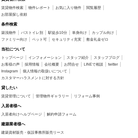
賃貸物件検索
物件レポート
お気に入り物件
閲覧履歴
お部屋探し依頼
条件検索
築浅物件
バストイレ別
駅徒歩10分
単身向け
カップル向け
ファミリー向け
ペット可
セキュリティ充実
敷金礼金ゼロ
当社について
トップページ
インフォメーション
スタッフ紹介
スタッフブログ
お客様の声
採用情報
会社概要
お問合せ
LINEで相談
twitter
Instagram
個人情報の取扱いについて
カスタマーハラスメントに対する方針
貸したい
賃貸管理について
管理物件ギャラリー
リフォーム事例
入居者様へ
入居者向けヘルプページ
解約申請フォーム
建築業者様へ
建築資材販売・仮設事務所販売リース