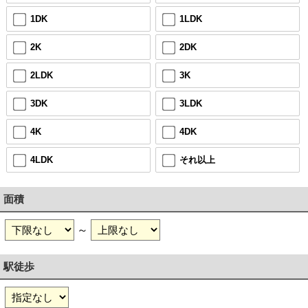
1DK
1LDK
2K
2DK
2LDK
3K
3DK
3LDK
4K
4DK
4LDK
それ以上
面積
～
駅徒歩