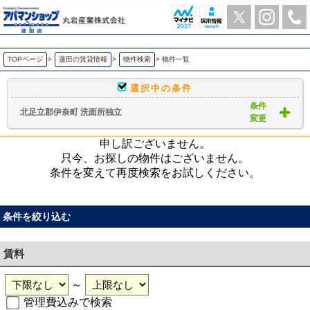
北足立郡伊奈町 洗面所独立 ｜賃貸物件一覧｜ アパマンショップ蓮田店-丸岩産業株式会社-
TOPページ
>
蓮田の賃貸情報
>
物件検索
>
物件一覧
選択中の条件
条件
北足立郡伊奈町 洗面所独立
変更
申し訳ございません。
只今、お探しの物件はございません。
条件を変えて再度検索をお試しください。
条件を絞り込む
賃料
～
管理費込みで検索