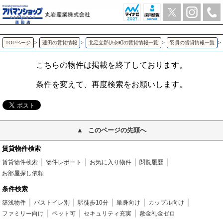
グリーン・テラス 羽貫の1LDK賃貸アパート | アパマンショップ蓮田店-丸岩産業株式会社-
TOPページ
>
蓮田の賃貸情報
>
北足立郡伊奈町の賃貸情報一覧
>
羽貫の賃貸情報一覧
>
こちらの物件は掲載を終了しております。
条件を変えて、再度検索をお願いします。
このページの先頭へ
賃貸物件検索
賃貸物件検索
物件レポート
お気に入り物件
閲覧履歴
お部屋探し依頼
条件検索
築浅物件
バストイレ別
駅徒歩10分
単身向け
カップル向け
ファミリー向け
ペット可
セキュリティ充実
敷金礼金ゼロ