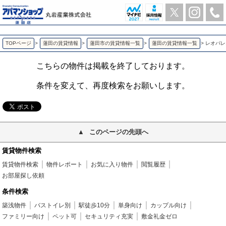
レオパレスミモザ 蓮田の1K賃貸アパート | アパマンショップ蓮田店-丸岩産業株式会社-
TOPページ
>
蓮田の賃貸情報
>
蓮田市の賃貸情報一覧
>
蓮田の賃貸情報一覧
>
レオパレ
こちらの物件は掲載を終了しております。
条件を変えて、再度検索をお願いします。
このページの先頭へ
賃貸物件検索
賃貸物件検索
物件レポート
お気に入り物件
閲覧履歴
お部屋探し依頼
条件検索
築浅物件
バストイレ別
駅徒歩10分
単身向け
カップル向け
ファミリー向け
ペット可
セキュリティ充実
敷金礼金ゼロ