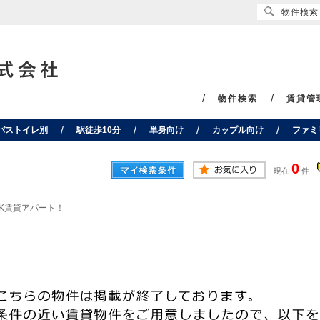
物件検索
物件検索
賃貸管
バストイレ別
駅徒歩10分
単身向け
カップル向け
ファミ
0
現在
件
K賃貸アパート！