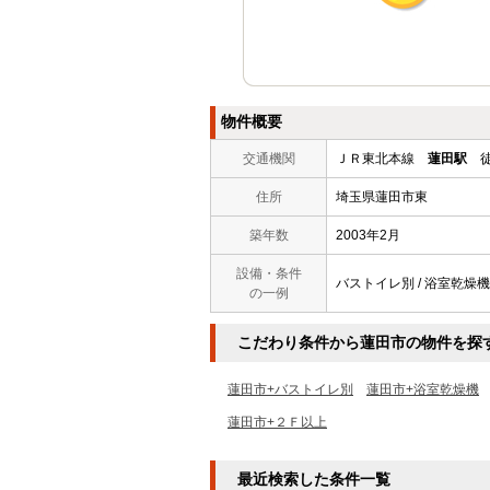
物件概要
交通機関
ＪＲ東北本線
蓮田駅
徒
住所
埼玉県蓮田市東
築年数
2003年2月
設備・条件
バストイレ別 / 浴室乾燥機 /
の一例
こだわり条件から蓮田市の物件を探
蓮田市+バストイレ別
蓮田市+浴室乾燥機
蓮田市+２Ｆ以上
最近検索した条件一覧