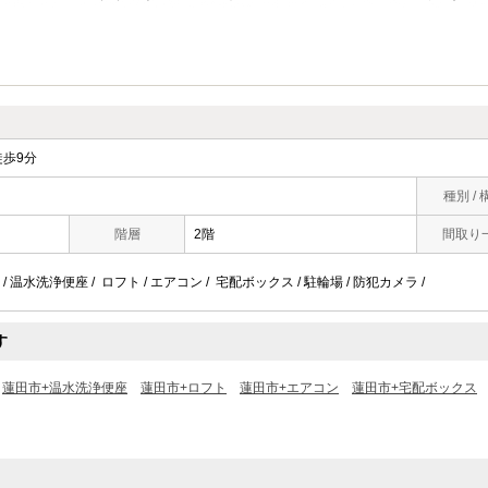
歩9分
種別 / 
階層
2階
間取り
 温水洗浄便座 / ロフト / エアコン / 宅配ボックス / 駐輪場 / 防犯カメラ /
す
蓮田市+温水洗浄便座
蓮田市+ロフト
蓮田市+エアコン
蓮田市+宅配ボックス