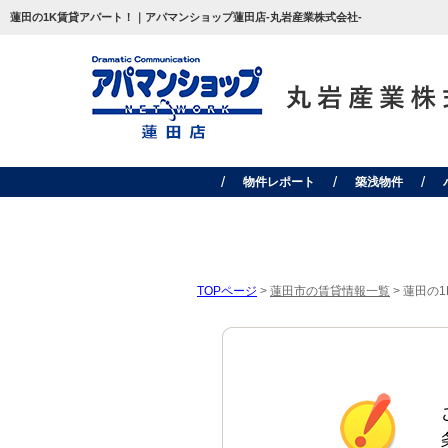
蓮田の1K賃貸アパート！｜アパマンショップ蓮田店-丸岩産業株式会社-
物件レポート
築浅物件
TOPページ
>
蓮田市の賃貸情報一覧
>
蓮田の1