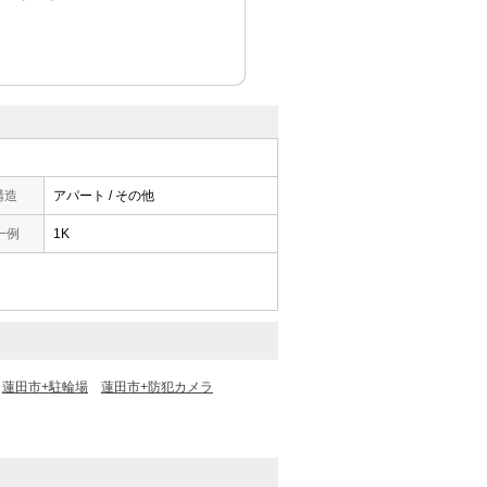
構造
アパート / その他
一例
1K
蓮田市+駐輪場
蓮田市+防犯カメラ