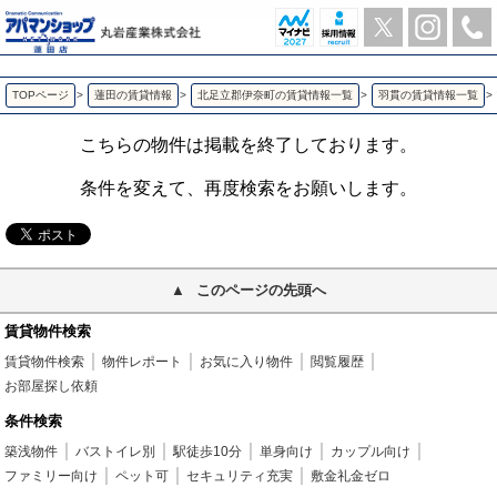
プロムナード ローズ 羽貫の1LDK賃貸アパート | アパマンショップ蓮田店-丸岩産業株式会社-
TOPページ
>
蓮田の賃貸情報
>
北足立郡伊奈町の賃貸情報一覧
>
羽貫の賃貸情報一覧
>
こちらの物件は掲載を終了しております。
条件を変えて、再度検索をお願いします。
このページの先頭へ
賃貸物件検索
賃貸物件検索
物件レポート
お気に入り物件
閲覧履歴
お部屋探し依頼
条件検索
築浅物件
バストイレ別
駅徒歩10分
単身向け
カップル向け
ファミリー向け
ペット可
セキュリティ充実
敷金礼金ゼロ