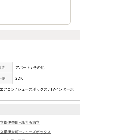
構造
アパート / その他
一例
2DK
/ エアコン / シューズボックス / TVインターホ
立郡伊奈町+洗面所独立
立郡伊奈町+シューズボックス