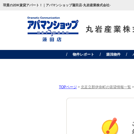
羽貫の2DK賃貸アパート！｜アパマンショップ蓮田店-丸岩産業株式会社-
物件レポート
築浅物件
TOPページ
>
北足立郡伊奈町の賃貸情報一覧