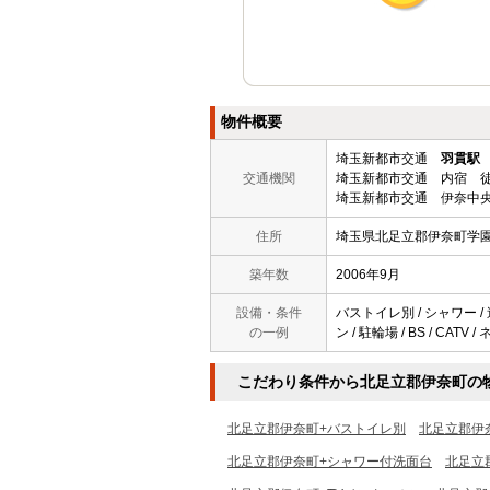
物件概要
埼玉新都市交通
羽貫駅
交通機関
埼玉新都市交通 内宿 徒
埼玉新都市交通 伊奈中央
住所
埼玉県北足立郡伊奈町学
築年数
2006年9月
設備・条件
バストイレ別 / シャワー /
の一例
ン / 駐輪場 / BS / CATV
こだわり条件から北足立郡伊奈町の
北足立郡伊奈町+バストイレ別
北足立郡伊
北足立郡伊奈町+シャワー付洗面台
北足立