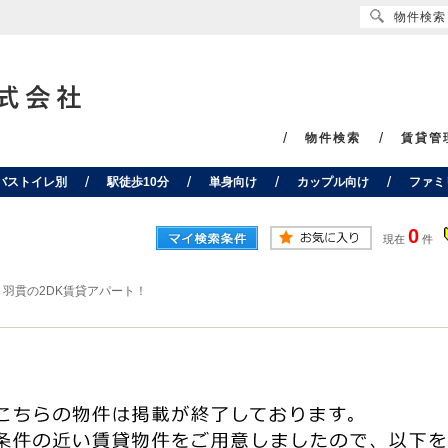
物件検索
物件検索
賃貸管
バストイレ別
駅徒歩10分
単身向け
カップル向け
ファミ
0
現在
件
>
羽貫の2DK賃貸アパート！