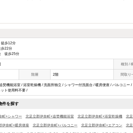
徒歩12分
歩22分
 徒歩25分
園
種別 / 
階層
2階
間取り
 追焚機能浴室 / 浴室乾燥機 / 洗面所独立 / シャワー付洗面台 / 暖房便座 / バルコニー 
 / ネット使用料不要 /
物件を探す
奈町+シャワー
北足立郡伊奈町+追焚機能浴室
北足立郡伊奈町+浴室乾燥機
北足
郡伊奈町+暖房便座
北足立郡伊奈町+バルコニー
北足立郡伊奈町+エアコン
北足