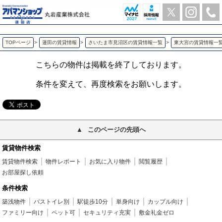
ノーブルパレス東大宮 東大宮の2LDK賃貸アパート | アパマンショップ蓮田店-丸岩産業株式会社-
TOPページ
>
蓮田の賃貸情報
>
さいたま市見沼区の賃貸情報一覧
>
東大宮の賃貸情報一
こちらの物件は掲載を終了しております。
条件を変えて、再度検索をお願いします。
このページの先頭へ
賃貸物件検索
賃貸物件検索
物件レポート
お気に入り物件
閲覧履歴
お部屋探し依頼
条件検索
築浅物件
バストイレ別
駅徒歩10分
単身向け
カップル向け
ファミリー向け
ペット可
セキュリティ充実
敷金礼金ゼロ