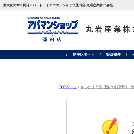
東大宮の3DK賃貸アパート！｜アパマンショップ蓮田店-丸岩産業株式会社-
物件レポート
築浅物件
TOPページ
>
さいたま市見沼区の賃貸情報一