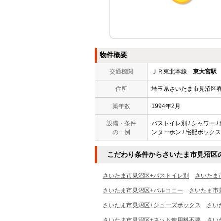
物件概要
交通機関
ＪＲ東北本線
東大宮駅
住所
埼玉県さいたま市見沼区
築年数
1994年2月
設備・条件
バストイレ別 / シャワー / 
の一例
ンターホン / 宅配ボックス /
こだわり条件からさいたま市見沼区
さいたま市見沼区+バストイレ別
さいたま
さいたま市見沼区+バルコニー
さいたま市
さいたま市見沼区+シューズボックス
さい
さいたま市見沼区+ネット使用料不要
さい