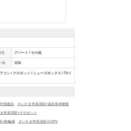
構造
アパート / その他
一例
3DK
アコン / クロゼット / シューズボックス / TVイ
ー付洗面台
さいたま市見沼区+温水洗浄便座
ま市見沼区+クロゼット
区+駐輪場
さいたま市見沼区+CATV