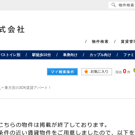
物件検索
物件検索
賃貸管
バストイレ別
駅徒歩10分
単身向け
カップル向け
ファミ
0
現在
件
覧
>
東大宮の3DK賃貸アパート！