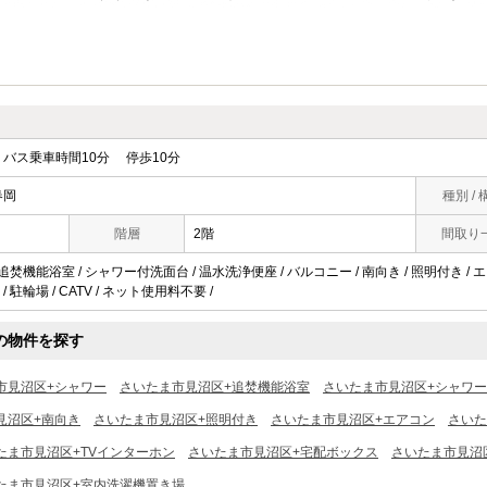
バス乗車時間10分 停歩10分
春岡
種別 / 
階層
2階
間取り
追焚機能浴室 / シャワー付洗面台 / 温水洗浄便座 / バルコニー / 南向き / 照明付き / エ
 駐輪場 / CATV / ネット使用料不要 /
の物件を探す
市見沼区+シャワー
さいたま市見沼区+追焚機能浴室
さいたま市見沼区+シャワ
見沼区+南向き
さいたま市見沼区+照明付き
さいたま市見沼区+エアコン
さいた
たま市見沼区+TVインターホン
さいたま市見沼区+宅配ボックス
さいたま市見沼
たま市見沼区+室内洗濯機置き場