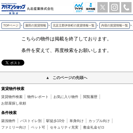
パティオ リラ 内宿の2DK賃貸アパート | アパマンショップ蓮田店-丸岩産業株式会社-
TOPページ
>
蓮田の賃貸情報
>
北足立郡伊奈町の賃貸情報一覧
>
内宿の賃貸情報一覧
>
こちらの物件は掲載を終了しております。
条件を変えて、再度検索をお願いします。
このページの先頭へ
賃貸物件検索
賃貸物件検索
物件レポート
お気に入り物件
閲覧履歴
お部屋探し依頼
条件検索
築浅物件
バストイレ別
駅徒歩10分
単身向け
カップル向け
ファミリー向け
ペット可
セキュリティ充実
敷金礼金ゼロ