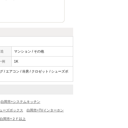
構造
マンション / その他
一例
1K
 / エアコン / 冷房 / クロゼット / シューズボ
白岡市+システムキッチン
ューズボックス
白岡市+TVインターホン
白岡市+２Ｆ以上