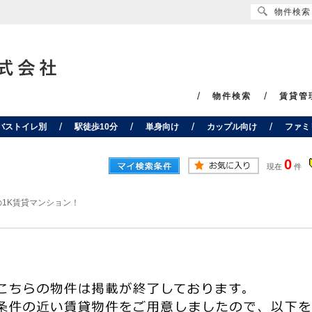
物件検索
物件検索
賃貸管
バストイレ別
駅徒歩10分
単身向け
カップル向け
ファミ
0
現在
件
の1K賃貸マンション！