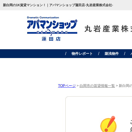
新白岡の1K賃貸マンション！｜アパマンショップ蓮田店-丸岩産業株式会社-
物件レポート
築浅物件
TOPページ
>
白岡市の賃貸情報一覧
>
新白岡