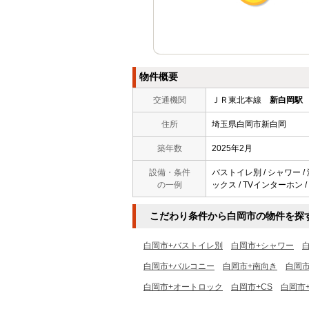
物件概要
交通機関
ＪＲ東北本線
新白岡駅
住所
埼玉県白岡市新白岡
築年数
2025年2月
設備・条件
バストイレ別 / シャワー / 
の一例
ックス / TVインターホン /
こだわり条件から白岡市の物件を探
白岡市+バストイレ別
白岡市+シャワー
白岡市+バルコニー
白岡市+南向き
白岡
白岡市+オートロック
白岡市+CS
白岡市+