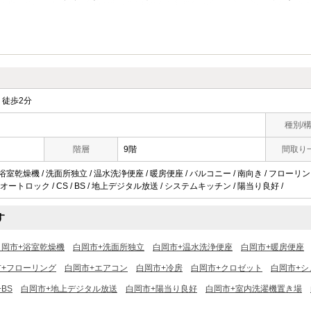
徒歩2分
種別/
階層
9階
間取り
浴室乾燥機 / 洗面所独立 / 温水洗浄便座 / 暖房便座 / バルコニー / 南向き / フローリング
 オートロック / CS / BS / 地上デジタル放送 / システムキッチン / 陽当り良好 /
す
白岡市+浴室乾燥機
白岡市+洗面所独立
白岡市+温水洗浄便座
白岡市+暖房便座
市+フローリング
白岡市+エアコン
白岡市+冷房
白岡市+クロゼット
白岡市+シ
BS
白岡市+地上デジタル放送
白岡市+陽当り良好
白岡市+室内洗濯機置き場