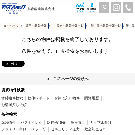
新白岡戸建 新白岡の4LDK賃貸一戸建て | アパマンショップ蓮田店-丸岩産業株式会社-
TOPページ
>
蓮田の賃貸情報
>
白岡市の賃貸情報一覧
>
新白岡の賃貸情報一覧
>
新白岡
こちらの物件は掲載を終了しております。
条件を変えて、再度検索をお願いします。
このページの先頭へ
賃貸物件検索
賃貸物件検索
物件レポート
お気に入り物件
閲覧履歴
お部屋探し依頼
条件検索
築浅物件
バストイレ別
駅徒歩10分
単身向け
カップル向け
ファミリー向け
ペット可
セキュリティ充実
敷金礼金ゼロ