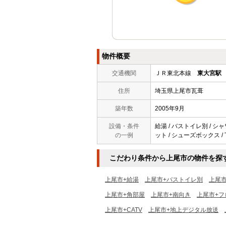
物件概要
交通機関
ＪＲ東北本線
東大宮駅
住所
埼玉県上尾市瓦葺
築年数
2005年9月
設備・条件
給湯 / バストイレ別 / シャ
の一例
ット / シューズボックス / 
こだわり条件から上尾市の物件を探
上尾市+給湯
上尾市+バストイレ別
上尾
上尾市+角部屋
上尾市+南向き
上尾市+フ
上尾市+CATV
上尾市+地上デジタル放送