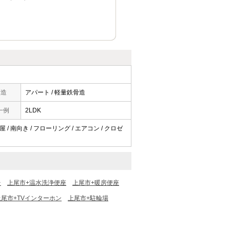
構造
アパート / 軽量鉄骨造
一例
2LDK
 / 南向き / フローリング / エアコン / クロゼ
台
上尾市+温水洗浄便座
上尾市+暖房便座
上尾市+TVインターホン
上尾市+駐輪場