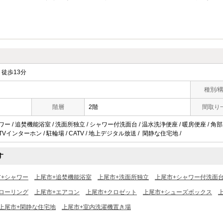
徒歩13分
種別/
階層
2階
間取り
ワー / 追焚機能浴室 / 洗面所独立 / シャワー付洗面台 / 温水洗浄便座 / 暖房便座 / 角部屋
TVインターホン / 駐輪場 / CATV / 地上デジタル放送 / 閑静な住宅地 /
す
市+シャワー
上尾市+追焚機能浴室
上尾市+洗面所独立
上尾市+シャワー付洗面
ローリング
上尾市+エアコン
上尾市+クロゼット
上尾市+シューズボックス
上尾市+閑静な住宅地
上尾市+室内洗濯機置き場