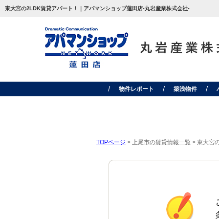
東大宮の2LDK賃貸アパート！｜アパマンショップ蓮田店-丸岩産業株式会社-
物件レポート
築浅物件
TOPページ
>
上尾市の賃貸情報一覧
>
東大宮の