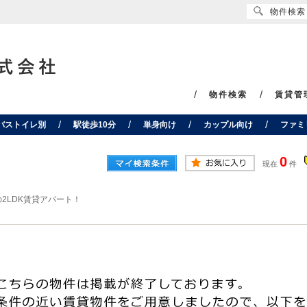
物件検索
物件検索
賃貸管
バストイレ別
駅徒歩10分
単身向け
カップル向け
ファミ
0
現在
件
2LDK賃貸アパート！