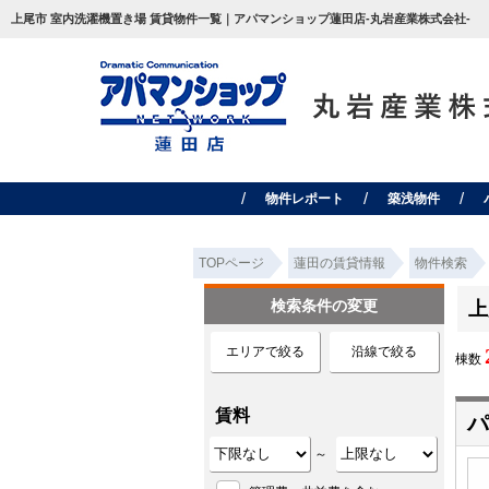
上尾市 室内洗濯機置き場 賃貸物件一覧｜アパマンショップ蓮田店-丸岩産業株式会社-
物件レポート
築浅物件
TOPページ
蓮田の賃貸情報
物件検索
検索条件の変更
上
エリアで絞る
沿線で絞る
棟数
賃料
パ
～