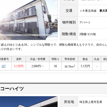
交通
ＪＲ東北本線
東大
物件種別
アパート
階数/構造
2階建/その他
0㎡超えのゆとりある1K。シンプルな間取りで、掃除も模様替えもラクラク。自分ら
たりの住まいです。
部屋番号
賃料
共益 / 管理費
間取り
専有面積
敷金
礼金
保
2
107
5.1万円
2,000円 / -
1K
5.1万円
-
30.78ｍ
コーハイツ
所在地
埼玉県上尾市瓦葺