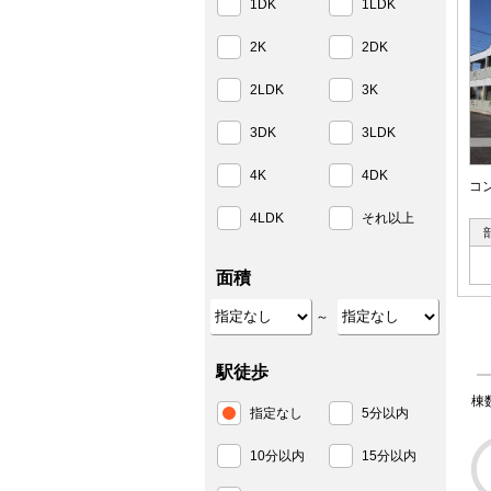
1DK
1LDK
2K
2DK
2LDK
3K
3DK
3LDK
4K
4DK
コ
4LDK
それ以上
面積
～
駅徒歩
棟
指定なし
5分以内
10分以内
15分以内