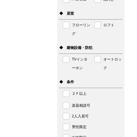
◆ 居室
フローリン
ロフト
グ
◆ 建物設備・防犯
TVインタ
オートロッ
ーホン
ク
◆ 条件
２Ｆ以上
楽器相談可
2人入居可
男性限定