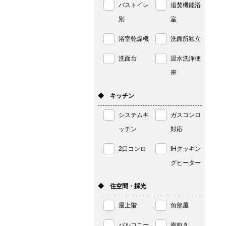
バストイレ
追焚機能浴
別
室
浴室乾燥機
洗面所独立
洗面台
温水洗浄便
座
◆ キッチン
システムキ
ガスコンロ
ッチン
対応
2口コンロ
IHクッキン
グヒーター
◆ 住空間・採光
最上階
角部屋
バルコニー
南向き