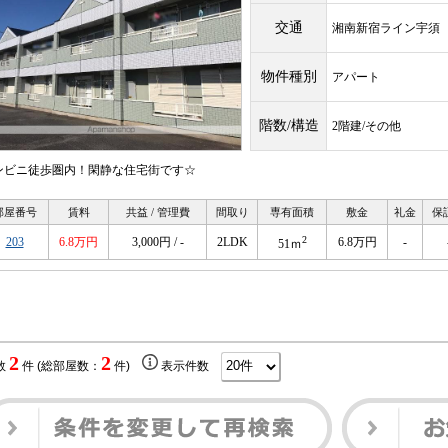
交通
湘南新宿ライン宇
物件種別
アパート
階数/構造
2階建/その他
ンビニ徒歩圏内！閑静な住宅街です☆
部屋番号
賃料
共益 / 管理費
間取り
専有面積
敷金
礼金
保
2
203
6.8万円
3,000円 / -
2LDK
6.8万円
-
51ｍ
2
2
数
件 (総部屋数：
件)
表示件数