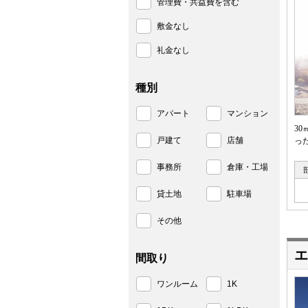
管理費・共益費を含む
敷金なし
礼金なし
種別
アパート
マンション
3
戸建て
店舗
っ
事務所
倉庫・工場
貸土地
駐車場
その他
エ
間取り
ワンルーム
1K