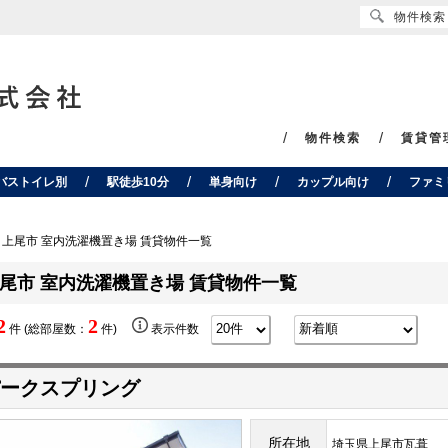
物件検索
物件検索
賃貸管
バストイレ別
駅徒歩10分
単身向け
カップル向け
ファミ
上尾市 室内洗濯機置き場 賃貸物件一覧
尾市 室内洗濯機置き場 賃貸物件一覧
2
2
件 (総部屋数：
件)
表示件数
ークスプリング
所在地
埼玉県上尾市瓦葺