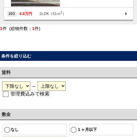
2
203
6.8万円
2LDK（51ｍ
）
1
件 (総物件数：
1
件)
条件を絞り込む
賃料
～
管理費込みで検索
敷金
なし
１ヶ月以下