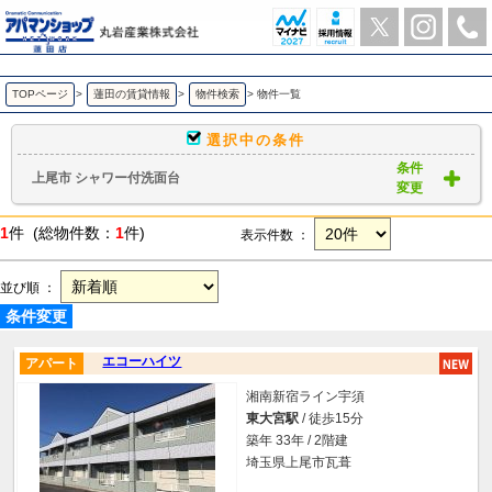
上尾市 シャワー付洗面台 ｜賃貸物件一覧｜ アパマンショップ蓮田店-丸岩産業株式会社-
TOPページ
>
蓮田の賃貸情報
>
物件検索
>
物件一覧
選択中の条件
条件
上尾市 シャワー付洗面台
変更
1
件 (総物件数：
1
件)
表示件数 ：
並び順 ：
条件変更
エコーハイツ
アパート
湘南新宿ライン宇須
東大宮駅
/ 徒歩15分
築年 33年 / 2階建
埼玉県上尾市瓦葺