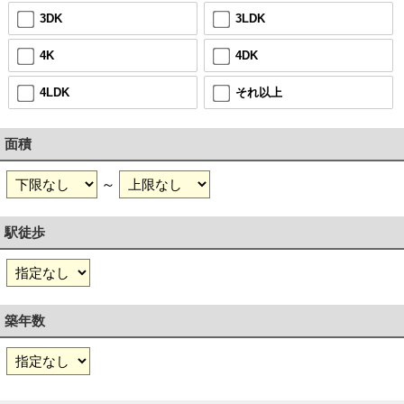
3DK
3LDK
4K
4DK
4LDK
それ以上
面積
～
駅徒歩
築年数