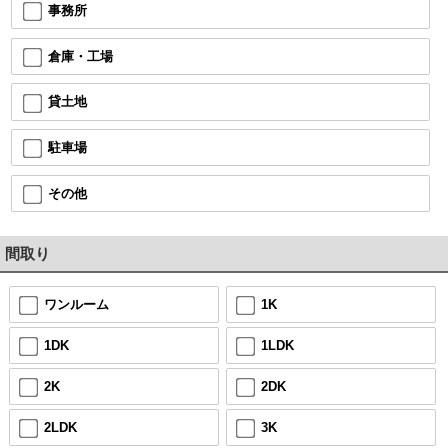
事務所
倉庫・工場
貸土地
駐車場
その他
間取り
ワンルーム
1K
1DK
1LDK
2K
2DK
2LDK
3K