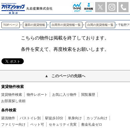
千駄野アパート 白岡の1LDK賃貸アパート | アパマンショップ蓮田店-丸岩産業株式会社-
TOPページ
>
蓮田の賃貸情報
>
白岡市の賃貸情報一覧
>
白岡の賃貸情報一覧
>
千
こちらの物件は掲載を終了しております。
条件を変えて、再度検索をお願いします。
このページの先頭へ
賃貸物件検索
賃貸物件検索
物件レポート
お気に入り物件
閲覧履歴
お部屋探し依頼
条件検索
築浅物件
バストイレ別
駅徒歩10分
単身向け
カップル向け
ファミリー向け
ペット可
セキュリティ充実
敷金礼金ゼロ