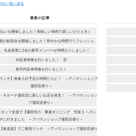
ログの一覧へ戻る
最新の記事
気払いを開催しました！美味しい焼肉で楽しいひととき♪
員の歓迎会を開催しました！和やかな時間でリフレッシュ
日、丸岩産業に2名の新卒メンバーが仲間入りしました！
内定者研修を行いました！ ②
新卒内定者研修を行いました！
ランチ】来春入社予定の仲間たちと！ ～アパマンショップ
蓮田店便り～
・キホーテ蓮田店に新しいお店を発見！ ～アパマンショッ
プ蓮田店便り～
スタッフ全員で【蓮田市の 蕎麦ダイニング 空楽 】へラン
チに行きました ～アパマンショップ蓮田店便り～
【食道楽】でご褒美ランチ ～アパマンショップ蓮田店便り