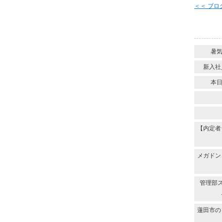
＜＜ ブ
暑
新入社
本
【内定者
メガドン
管理部
蓮田市の