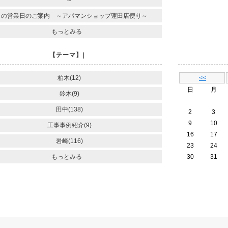
～
月の営業日のご案内 ～アパマンショップ蓮田店便り～
もっとみる
【テーマ】|
柏木(12)
<<
日
月
鈴木(9)
田中(138)
2
3
9
10
工事事例紹介(9)
16
17
岩崎(116)
23
24
もっとみる
30
31