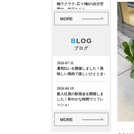
MORE
B
LOG
ブログ
イ
ン
フ
ォ
メ
ー
シ
MORE
ョ