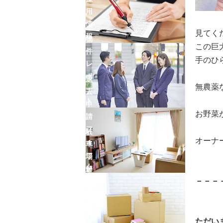
用
情
見てく
報
物
この巨
件
手のひ
レ
ポ
退
無農薬
ー
去
ト
申
お野菜
請
フ
駐
オーナ
ォ
車
ー
場
ム
解
車
－－－
約
庫
フ
証
ォ
明
ー
ただい
書