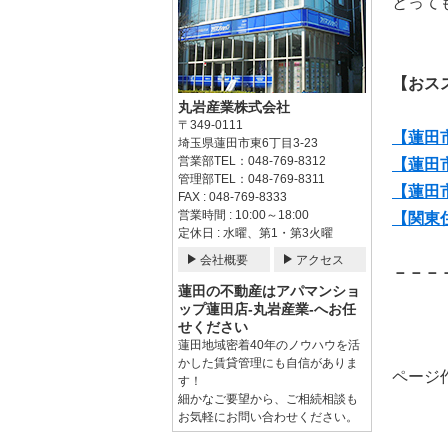
とって
【おス
丸岩産業株式会社
〒349-0111
【蓮田
埼玉県蓮田市東6丁目3-23
営業部TEL：048-769-8312
【蓮田
管理部TEL：048-769-8311
【蓮田
FAX : 048-769-8333
営業時間 : 10:00～18:00
【関東
定休日 : 水曜、第1・第3火曜
会社概要
アクセス
－－－
蓮田の不動産はアパマンショ
ップ蓮田店-丸岩産業-へお任
せください
蓮田地域密着40年のノウハウを活
かした賃貸管理にも自信がありま
ページ作
す！
細かなご要望から、ご相続相談も
お気軽にお問い合わせください。