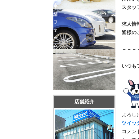
ム
申
スタッ
請
フ
求人情
ォ
皆様の
ー
ム
－－－
いつも
店舗紹介
よろし
ツイッ
コメン