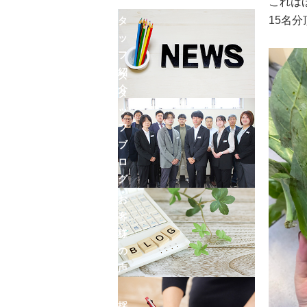
ン
これは
ス
15名
タ
ッ
フ
紹
ス
介
タ
ッ
フ
ブ
ロ
グ
お
客
様
の
声
採