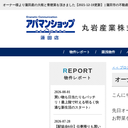
オーナー様より蓮田産の大根と青梗菜を頂きました【2021-12-19更新】 | 蓮田市の
物件レポート
築浅物件
＜＜ ブ
R
EPORT
物件レポート
オー
こんに
先日オ
お野菜