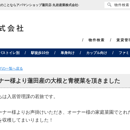
物件検索
不動産のことならアパマンショップ蓮田店-丸岩産業株式会社-
物件検索
賃貸管
バストイレ別
駅徒歩10分
単身向け
カップル向け
ファミ
ログの一覧へ戻る
ナー様より蓮田産の大根と青梗菜を頂きました
ちは入居管理課の若旅です。
ーナー様よりお声掛けいただき、オーナー様の家庭菜園でとれ
を収穫してまいりました！