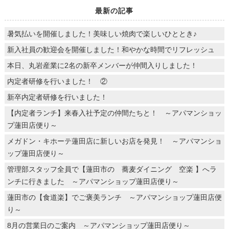
最新の記事
暑気払いを開催しました！美味しい焼肉で楽しいひととき♪
新入社員の歓迎会を開催しました！和やかな時間でリフレッシュ
本日、丸岩産業に2名の新卒メンバーが仲間入りしました！
内定者研修を行いました！ ②
新卒内定者研修を行いました！
【内定者ランチ】来春入社予定の仲間たちと！ ～アパマンショッ
プ蓮田店便り～
メガドン・キホーテ蓮田店に新しいお店を発見！ ～アパマンショ
ップ蓮田店便り～
管理部スタッフ全員で【蓮田市の 蕎麦ダイニング 空楽 】へラ
ンチに行きました ～アパマンショップ蓮田店便り～
蓮田市の【食道楽】でご褒美ランチ ～アパマンショップ蓮田店便
り～
8月の営業日のご案内 ～アパマンショップ蓮田店便り～