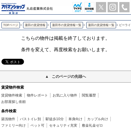
ビーライン日信Ｃ 蓮田の2LDK賃貸アパート | アパマンショップ蓮田店-丸岩産業株式会社-
TOPページ
>
蓮田の賃貸情報
>
蓮田市の賃貸情報一覧
>
蓮田の賃貸情報一覧
>
ビーライ
こちらの物件は掲載を終了しております。
条件を変えて、再度検索をお願いします。
このページの先頭へ
賃貸物件検索
賃貸物件検索
物件レポート
お気に入り物件
閲覧履歴
お部屋探し依頼
条件検索
築浅物件
バストイレ別
駅徒歩10分
単身向け
カップル向け
ファミリー向け
ペット可
セキュリティ充実
敷金礼金ゼロ