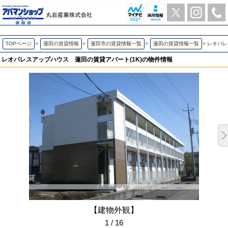
レオパレスアップハウス 蓮田の1K賃貸アパート | アパマンショップ蓮田店-丸岩産業株式会社-
TOPページ
>
蓮田の賃貸情報
>
蓮田市の賃貸情報一覧
>
蓮田の賃貸情報一覧
>
レオパレ
レオパレスアップハウス
蓮田の賃貸アパート(1K)の物件情報
【建物外観】
1 / 16