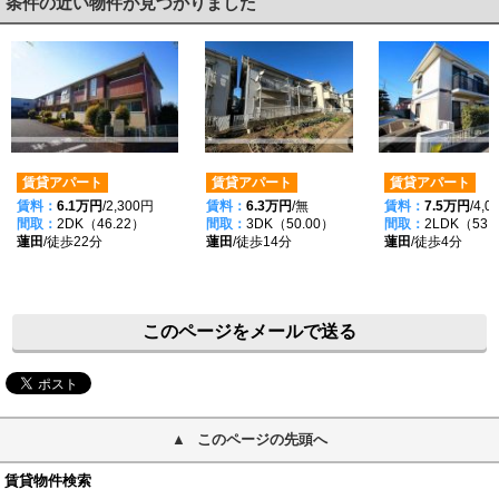
条件の近い物件が見つかりました
賃貸アパート
賃貸アパート
賃貸アパート
賃料：
6.1万円
/2,300円
賃料：
6.3万円
/無
賃料：
7.5万円
/4,
間取：
2DK（46.22）
間取：
3DK（50.00）
間取：
2LDK（53.
蓮田
/徒歩22分
蓮田
/徒歩14分
蓮田
/徒歩4分
このページをメールで送る
このページの先頭へ
賃貸物件検索