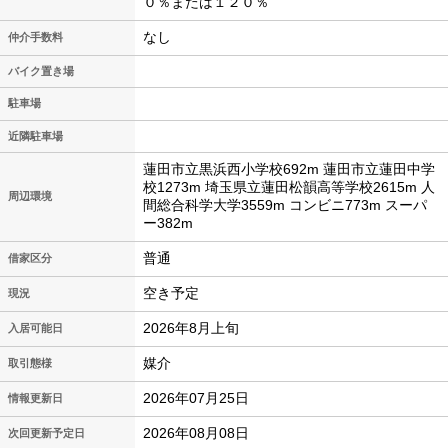
０％または１２０％
なし
仲介手数料
バイク置き場
駐車場
近隣駐車場
蓮田市立黒浜西小学校692m 蓮田市立蓮田中学
校1273m 埼玉県立蓮田松韻高等学校2615m 人
周辺環境
間総合科学大学3559m コンビニ773m スーパ
ー382m
普通
借家区分
空き予定
現況
2026年8月上旬
入居可能日
媒介
取引態様
2026年07月25日
情報更新日
2026年08月08日
次回更新予定日