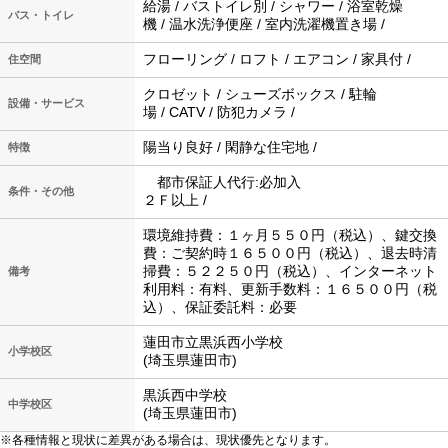
給湯 / バストイレ別 / シャワー / 浴室乾燥
バス・トイレ
機 / 温水洗浄便座 / 室内洗濯機置き場 /
フローリング / ロフト / エアコン / 家具付 /
住空間
クロゼット / シューズボックス / 駐輪
設備・サービス
場 / CATV / 防犯カメラ /
陽当り良好 / 閑静な住宅地 /
特徴
都市保証人代行:必加入
条件・その他
２Ｆ以上 /
環境維持費：１ヶ月５５０円（税込）、鍵交換
費：ご契約時１６５００円（税込）、退去時清
掃費：５２２５０円（税込）、インターネット
備考
利用料：有料、更新手数料：１６５００円（税
込）、保証委託料：必要
蓮田市立黒浜西小学校
小学校区
(埼玉県蓮田市)
黒浜西中学校
中学校区
(埼玉県蓮田市)
※各種情報と現状に差異がある場合は、現状優先となります。