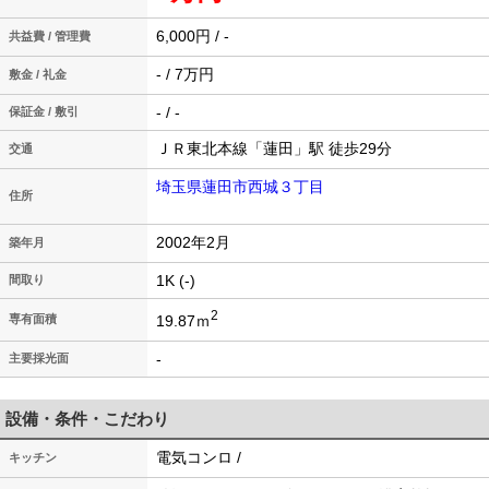
6,000円 / -
共益費 / 管理費
- / 7万円
敷金 / 礼金
- / -
保証金 / 敷引
ＪＲ東北本線「蓮田」駅 徒歩29分
交通
埼玉県蓮田市西城３丁目
住所
2002年2月
築年月
1K (-)
間取り
2
19.87ｍ
専有面積
-
主要採光面
設備・条件・こだわり
電気コンロ /
キッチン