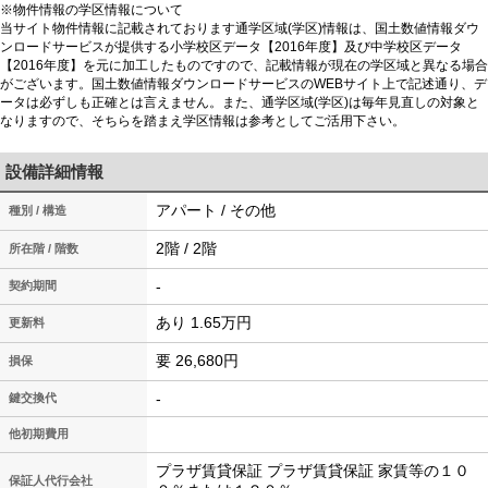
※物件情報の学区情報について
当サイト物件情報に記載されております通学区域(学区)情報は、国土数値情報ダウ
ンロードサービスが提供する小学校区データ【2016年度】及び中学校区データ
【2016年度】を元に加工したものですので、記載情報が現在の学区域と異なる場合
がございます。国土数値情報ダウンロードサービスのWEBサイト上で記述通り、デ
ータは必ずしも正確とは言えません。また、通学区域(学区)は毎年見直しの対象と
なりますので、そちらを踏まえ学区情報は参考としてご活用下さい。
設備詳細情報
アパート / その他
種別 / 構造
2階 / 2階
所在階 / 階数
-
契約期間
あり 1.65万円
更新料
要 26,680円
損保
-
鍵交換代
他初期費用
プラザ賃貸保証 プラザ賃貸保証 家賃等の１０
保証人代行会社