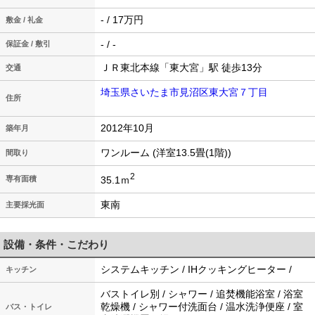
- / 17万円
敷金 / 礼金
- / -
保証金 / 敷引
ＪＲ東北本線「東大宮」駅 徒歩13分
交通
埼玉県さいたま市見沼区東大宮７丁目
住所
2012年10月
築年月
ワンルーム (洋室13.5畳(1階))
間取り
2
35.1ｍ
専有面積
東南
主要採光面
設備・条件・こだわり
システムキッチン / IHクッキングヒーター /
キッチン
バストイレ別 / シャワー / 追焚機能浴室 / 浴室
乾燥機 / シャワー付洗面台 / 温水洗浄便座 / 室
バス・トイレ