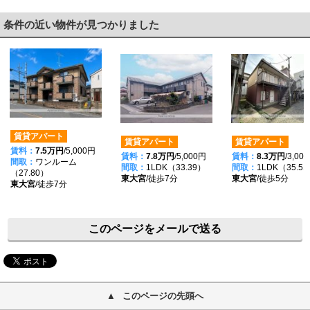
条件の近い物件が見つかりました
賃貸アパート
賃貸アパート
賃貸アパート
賃料：
7.5万円
/5,000円
賃料：
7.8万円
/5,000円
賃料：
8.3万円
/3,00
間取：
ワンルーム
間取：
1LDK（33.39）
間取：
1LDK（35.5
（27.80）
東大宮
/徒歩7分
東大宮
/徒歩5分
東大宮
/徒歩7分
このページをメールで送る
このページの先頭へ