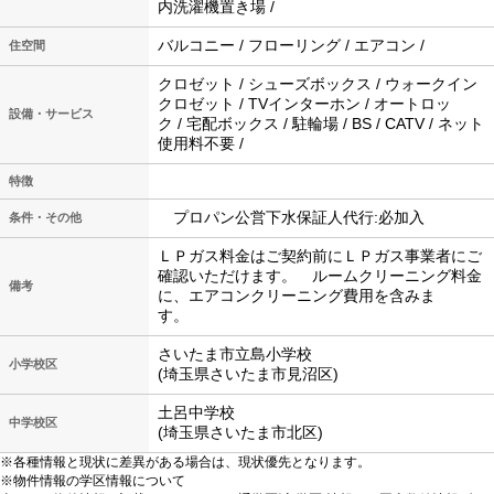
内洗濯機置き場 /
バルコニー / フローリング / エアコン /
住空間
クロゼット / シューズボックス / ウォークイン
クロゼット / TVインターホン / オートロッ
設備・サービス
ク / 宅配ボックス / 駐輪場 / BS / CATV / ネット
使用料不要 /
特徴
プロパン公営下水保証人代行:必加入
条件・その他
ＬＰガス料金はご契約前にＬＰガス事業者にご
確認いただけます。 ルームクリーニング料金
備考
に、エアコンクリーニング費用を含みま
す。
さいたま市立島小学校
小学校区
(埼玉県さいたま市見沼区)
土呂中学校
中学校区
(埼玉県さいたま市北区)
※各種情報と現状に差異がある場合は、現状優先となります。
※物件情報の学区情報について