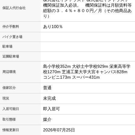
機関保証加入必須。 機関保証料は月額賃料等
保証人代行会社
総額の３．４％＋８００円／月（その他商品あ
り）
あり100％
仲介手数料
バイク置き場
駐車場
近隣駐車場
島小学校352m 大砂土中学校929m 栄東高等学
校1270m 芝浦工業大学大宮キャンパス828m
周辺環境
コンビニ173m スーパー431m
普通
借家区分
未完成
現況
即入居可
入居可能日
媒介
取引態様
2026年07月25日
情報更新日