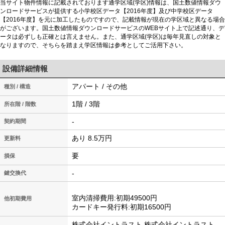
当サイト物件情報に記載されております通学区域(学区)情報は、国土数値情報ダウ
ンロードサービスが提供する小学校区データ【2016年度】及び中学校区データ
【2016年度】を元に加工したものですので、記載情報が現在の学区域と異なる場合
がございます。国土数値情報ダウンロードサービスのWEBサイト上で記述通り、デ
ータは必ずしも正確とは言えません。また、通学区域(学区)は毎年見直しの対象と
なりますので、そちらを踏まえ学区情報は参考としてご活用下さい。
設備詳細情報
アパート / その他
種別 / 構造
1階 / 3階
所在階 / 階数
-
契約期間
あり 8.5万円
更新料
要
損保
-
鍵交換代
室内清掃費用:初期49500円
他初期費用
カードキー発行料:初期16500円
株式会社イントラスト 株式会社イントラスト