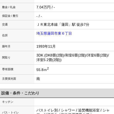
7.04万円 / -
敷金 / 礼金
- / -
保証金 / 敷引
ＪＲ東北本線「蓮田」駅 徒歩7分
交通
埼玉県蓮田市東６丁目
住所
1993年11月
築年月
3DK (DK8畳(2階)/和室6畳(2階)/洋室6畳(2階)/
間取り
洋室5.2畳(2階))
2
55.8ｍ
専有面積
南
主要採光面
設備・条件・こだわり
キッチン
バストイレ別 / シャワー / 追焚機能浴室 / シャ
バス・トイレ