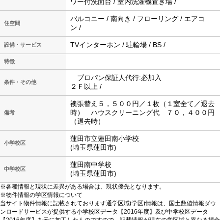
ワー付洗面台 / 室内洗濯機置き場 /
バルコニー / 南向き / フローリング / エアコ
住空間
ン /
TVインターホン / 駐輪場 / BS /
設備・サービス
特徴
プロパン保証人代行:必加入
条件・その他
２Ｆ以上 /
襖張替え５，５００円／１枚（１室全て／退去
時） ハウスクリーニング代 ７０，４００円
備考
（退去時）
蓮田市立蓮田南小学校
小学校区
(埼玉県蓮田市)
蓮田南中学校
中学校区
(埼玉県蓮田市)
※各種情報と現状に差異がある場合は、現状優先となります。
※物件情報の学区情報について
当サイト物件情報に記載されております通学区域(学区)情報は、国土数値情報ダウ
ンロードサービスが提供する小学校区データ【2016年度】及び中学校区データ
【2016年度】を元に加工したものですので、記載情報が現在の学区域と異なる場合