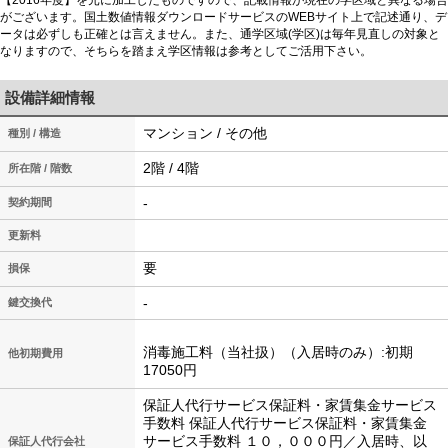
がございます。国土数値情報ダウンロードサービスのWEBサイト上で記述通り、デ
ータは必ずしも正確とは言えません。また、通学区域(学区)は毎年見直しの対象と
なりますので、そちらを踏まえ学区情報は参考としてご活用下さい。
設備詳細情報
マンション / その他
種別 / 構造
2階 / 4階
所在階 / 階数
-
契約期間
更新料
要
損保
-
鍵交換代
消毒施工料（当社扱）（入居時のみ）:初期
他初期費用
17050円
保証人代行サービス保証料・家賃集金サービス
手数料 保証人代行サービス保証料・家賃集金
サービス手数料 １０，０００円／入居時、以
保証人代行会社