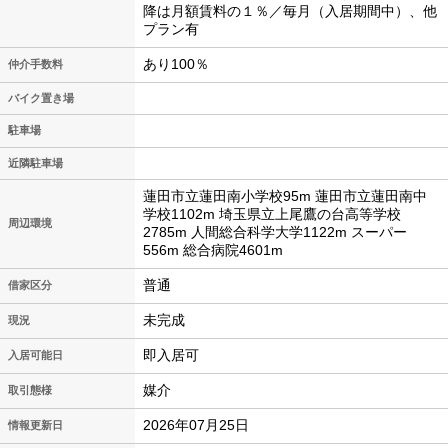
降は月額賃料の１％／毎月（入居期間中）、他
プラン有
あり100％
仲介手数料
バイク置き場
駐車場
近隣駐車場
蓮田市立蓮田南小学校95m 蓮田市立蓮田南中
学校1102m 埼玉県立上尾鷹の台高等学校
周辺環境
2785m 人間総合科学大学1122m スーパー
556m 総合病院4601m
普通
借家区分
未完成
現況
即入居可
入居可能日
媒介
取引態様
2026年07月25日
情報更新日