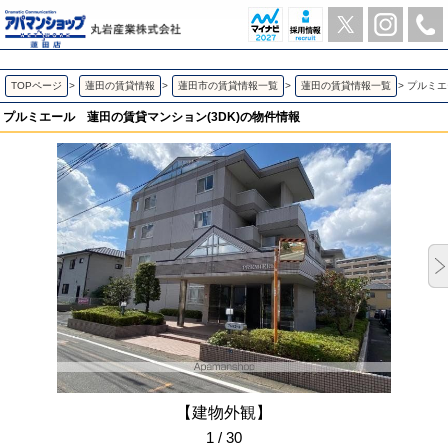
プルミエール 蓮田の3DK賃貸マンション | アパマンショップ蓮田店-丸岩産業株式会社-
TOPページ
>
蓮田の賃貸情報
>
蓮田市の賃貸情報一覧
>
蓮田の賃貸情報一覧
>
プルミエ
プルミエール
蓮田の賃貸マンション(3DK)の物件情報
【建物外観】
1 / 30