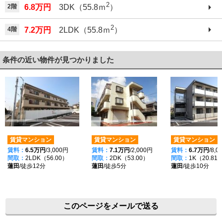
2
2階
6.8万円
3DK（55.8ｍ
）
2
4階
7.2万円
2LDK（55.8ｍ
）
条件の近い物件が見つかりました
賃貸マンション
賃貸マンション
賃貸マンション
賃料：
6.5万円
/3,000円
賃料：
7.1万円
/2,000円
賃料：
6.7万円
/8,
間取：
2LDK（56.00）
間取：
2DK（53.00）
間取：
1K（20.81
蓮田
/徒歩12分
蓮田
/徒歩5分
蓮田
/徒歩10分
このページをメールで送る