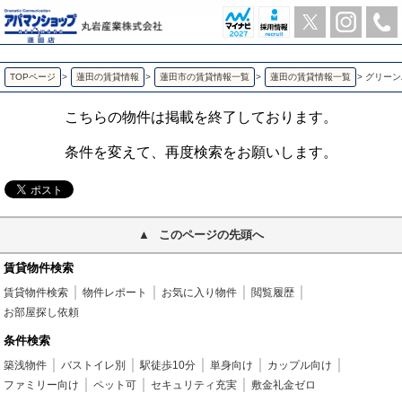
グリーンハイツ壱番館 蓮田の2LDK賃貸アパート | アパマンショップ蓮田店-丸岩産業株式会社-
TOPページ
>
蓮田の賃貸情報
>
蓮田市の賃貸情報一覧
>
蓮田の賃貸情報一覧
>
グリーン
こちらの物件は掲載を終了しております。
条件を変えて、再度検索をお願いします。
このページの先頭へ
賃貸物件検索
賃貸物件検索
物件レポート
お気に入り物件
閲覧履歴
お部屋探し依頼
条件検索
築浅物件
バストイレ別
駅徒歩10分
単身向け
カップル向け
ファミリー向け
ペット可
セキュリティ充実
敷金礼金ゼロ