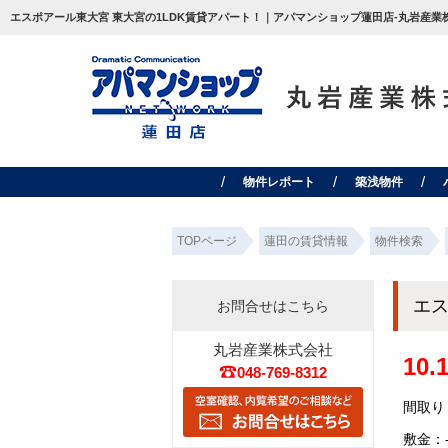
エスポアール東大宮 東大宮の1LDK賃貸アパート！｜アパマンショップ蓮田店-丸岩産業
物件レポート
築浅物件
TOPページ
蓮田の賃貸情報
物件検索
エ
お問合せはこちら
丸岩産業株式会社
10
048-769-8312
間取り：
敷金：-