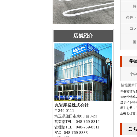
特
条件・
コメ
店舗紹介
備
学
小学
情報更新日：
※各種情報
※物件情報
当サイト物
丸岩産業株式会社
度】を元に
〒349-0111
正確とは言
埼玉県蓮田市東6丁目3-23
営業部TEL：048-769-8312
管理部TEL：048-769-8311
こ
FAX : 048-769-8333