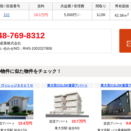
階 / 部屋番号
賃料
共益費 / 管理費
間取り
専有面積
2
102
10.1万円
5,000円 / -
1LDK
42.38ｍ
48-769-8312
産業株式会社
い合わせNO：RHS-1003327806
の物件に似た物件をチェック！
．ヴィレッジＳＯＵＴＨ
東大宮の1LDK賃貸アパート
東大宮の1LDK賃貸
10.7万円
賃貸アパート
10.4万円
9.
貸アパート
賃貸アパート
東大宮駅 徒歩9分
東大宮駅 徒歩17分
東大宮駅 バス乗車時間