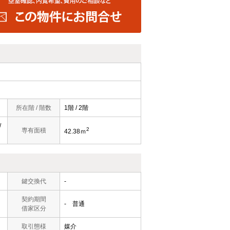
所在階 / 階数
1階 / 2階
/
2
専有面積
42.38ｍ
鍵交換代
-
契約期間
- 普通
借家区分
取引態様
媒介