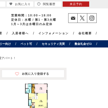
お気に入り
閲覧履歴
来店予約
営業時間：10:00～18:00
定休日：水曜 / 第1・第3火曜
1月～3月は水曜日のみ定休
理
入居者様へ
インフォメーション
会社概要
リー向け
ペット可
セキュリティ充実
敷金礼金ゼロ
賃貸アパート！