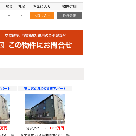
敷金
礼金
お気に入り
物件詳細
-
-
お気に入り
物件詳細
アパート
東大宮の2LDK賃貸アパート
9万円
10.9万円
賃貸アパート
23分 停
東大宮駅 バス乗車時間23分 停