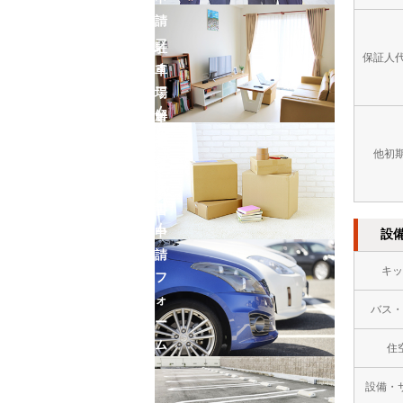
請
フ
駐
保証人
ォ
車
ー
場
ム
解
車
約
庫
他初
フ
証
ォ
明
ー
書
ム
申
設
請
キッ
フ
ォ
バス・
ー
ム
住
設備・