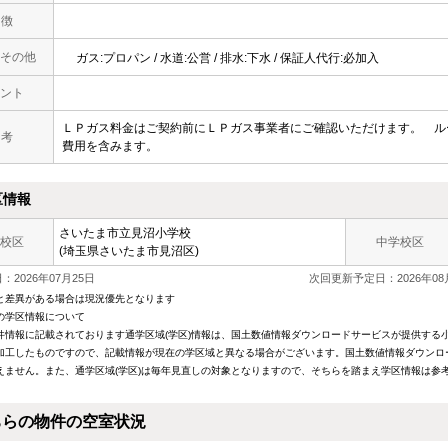
 徴
その他
ガス:プロパン / 水道:公営 / 排水:下水 / 保証人代行:必加入
ント
ＬＰガス料金はご契約前にＬＰガス事業者にご確認いただけます。 ル
 考
費用を含みます。
区情報
さいたま市立見沼小学校
校区
中学校区
(埼玉県さいたま市見沼区)
2026年07月25日
次回更新予定日：2026年08
と差異がある場合は現況優先となります
の学区情報について
件情報に記載されております通学区域(学区)情報は、国土数値情報ダウンロードサービスが提供する小学
加工したものですので、記載情報が現在の学区域と異なる場合がございます。国土数値情報ダウンロ
えません。また、通学区域(学区)は毎年見直しの対象となりますので、そちらを踏まえ学区情報は参
ちらの物件の空室状況