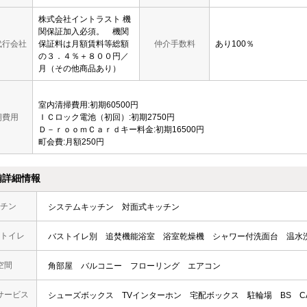
株式会社イントラスト 機
関保証加入必須。 機関
代行会社
保証料は月額賃料等総額
仲介手数料
あり100％
の３．４％＋８００円／
月（その他商品あり）
室内清掃費用:初期60500円
期費用
ＩＣロック電池（初回）:初期2750円
Ｄ－ｒｏｏｍＣａｒｄキー料金:初期16500円
町会費:月額250円
備詳細情報
チン
システムキッチン
対面式キッチン
トイレ
バストイレ別
追焚機能浴室
浴室乾燥機
シャワー付洗面台
温水
空間
角部屋
バルコニー
フローリング
エアコン
サービス
シューズボックス
TVインターホン
宅配ボックス
駐輪場
BS
C