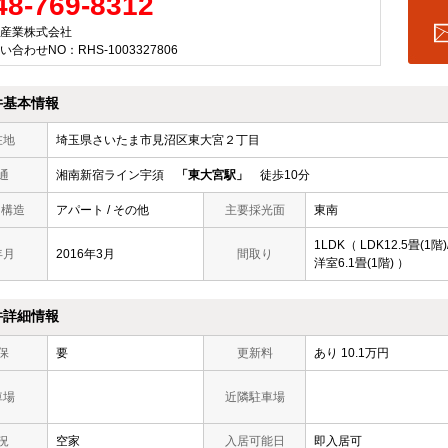
48-769-8312
産業株式会社
い合わせNO：RHS-1003327806
件基本情報
在地
埼玉県さいたま市見沼区東大宮２丁目
通
湘南新宿ライン宇須
「東大宮駅」
徒歩10分
/ 構造
アパート / その他
主要採光面
東南
1LDK（ LDK12.5畳(1階)
年月
2016年3月
間取り
洋室6.1畳(1階) ）
件詳細情報
保
要
更新料
あり 10.1万円
車場
近隣駐車場
況
空家
入居可能日
即入居可