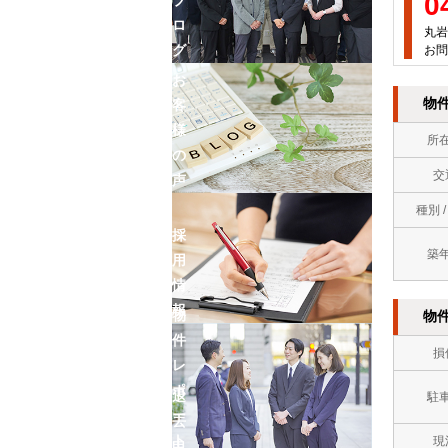
0
ロ
丸岩
グ
お問
お
物
客
様
所
の
交
声
種別 
採
築
用
情
報
物
物
件
損
レ
ポ
退
駐
ー
去
ト
現
申