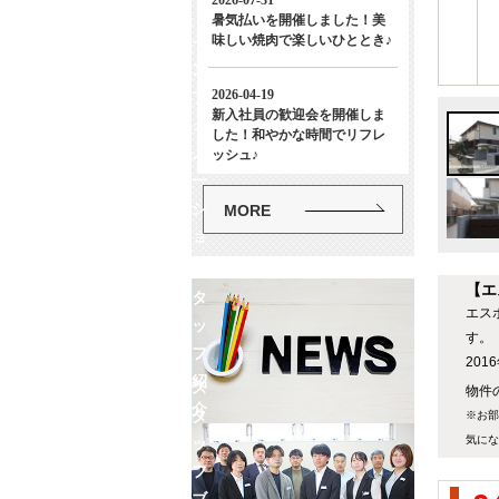
イ
ン
フ
ォ
メ
ー
シ
MORE
ョ
ン
ス
【エ
タ
エス
ッ
す。
フ
20
紹
ス
物件の
介
タ
※お部
気にな
ッ
フ
ブ