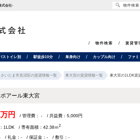
物件検索
株式会社-
物件検索
賃貸管
バストイレ別
駅徒歩10分
単身向け
カップル向け
ファミ
さいたま市見沼区の賃貸情報一覧
東大宮の賃貸情報一覧
東大宮の1LDK
スポアール東大宮
.1万円
/ 管理費： - / 共益費：5,000円
2
1LDK / 専有面積：42.38ｍ
 / 礼金：- / 保証金：- / 敷引：-