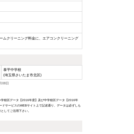
ームクリーニング料金に、エアコンクリーニング
泰平中学校
(埼玉県さいたま市北区)
月08日
校区データ【2016年度】及び中学校区データ【2016年
ードサービスのWEBサイト上で記述通り、データは必ずしも
考としてご活用下さい。