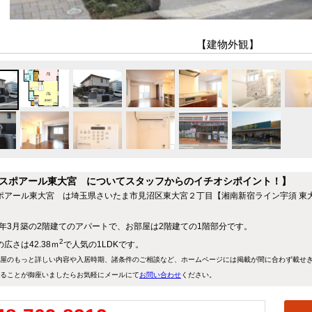
【建物外観】
スポアール東大宮 についてスタッフからのイチオシポイント！】
ポアール東大宮 は埼玉県さいたま市見沼区東大宮２丁目【湘南新宿ライン宇須 東大
16年3月築の2階建てのアパートで、お部屋は2階建ての1階部分です。
2
広さは42.38ｍ
で人気の1LDKです。
屋のもっと詳しい内容や入居時期、諸条件のご相談など、ホームページには掲載が間に合わず載せ
ることが御座いましたらお気軽にメールにて
お問い合わせ
ください。