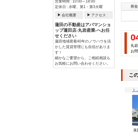
営業時間 : 10:00～18:00
所在
定休日 : 水曜、第1・第3火曜
会社概要
アクセス
蓮田の不動産はアパマンショ
ップ蓮田店-丸岩産業-へお任
0
せください
蓮田地域密着40年のノウハウを活
丸岩
かした賃貸管理にも自信がありま
お問
す！
細かなご要望から、ご相続相談も
お気軽にお問い合わせください。
こ
Ｉ
賃