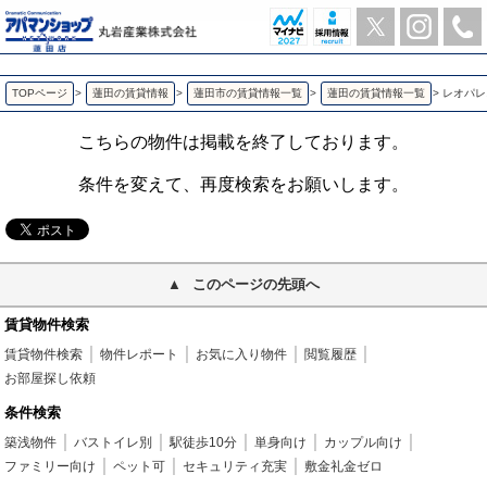
レオパレスボヌール 蓮田の1K賃貸アパート | アパマンショップ蓮田店-丸岩産業株式会社-
TOPページ
>
蓮田の賃貸情報
>
蓮田市の賃貸情報一覧
>
蓮田の賃貸情報一覧
>
レオパレ
こちらの物件は掲載を終了しております。
条件を変えて、再度検索をお願いします。
このページの先頭へ
賃貸物件検索
賃貸物件検索
物件レポート
お気に入り物件
閲覧履歴
お部屋探し依頼
条件検索
築浅物件
バストイレ別
駅徒歩10分
単身向け
カップル向け
ファミリー向け
ペット可
セキュリティ充実
敷金礼金ゼロ