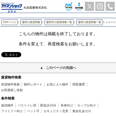
シャーメゾンＫ＆Ｔ 蓮田の1K賃貸アパート | アパマンショップ蓮田店-丸岩産業株式会社-
TOPページ
>
蓮田の賃貸情報
>
蓮田市の賃貸情報一覧
>
蓮田の賃貸情報一覧
>
シャーメ
こちらの物件は掲載を終了しております。
条件を変えて、再度検索をお願いします。
このページの先頭へ
賃貸物件検索
賃貸物件検索
物件レポート
お気に入り物件
閲覧履歴
お部屋探し依頼
条件検索
築浅物件
バストイレ別
駅徒歩10分
単身向け
カップル向け
ファミリー向け
ペット可
セキュリティ充実
敷金礼金ゼロ