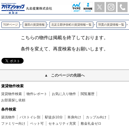
エコール 羽貫の1LDK賃貸アパート | アパマンショップ蓮田店-丸岩産業株式会社-
TOPページ
>
蓮田の賃貸情報
>
北足立郡伊奈町の賃貸情報一覧
>
羽貫の賃貸情報一覧
>
こちらの物件は掲載を終了しております。
条件を変えて、再度検索をお願いします。
このページの先頭へ
賃貸物件検索
賃貸物件検索
物件レポート
お気に入り物件
閲覧履歴
お部屋探し依頼
条件検索
築浅物件
バストイレ別
駅徒歩10分
単身向け
カップル向け
ファミリー向け
ペット可
セキュリティ充実
敷金礼金ゼロ