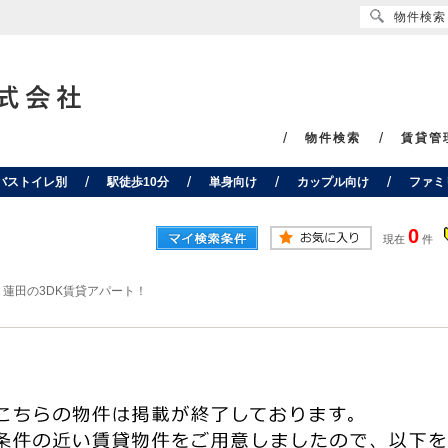
物件検索
物件検索
賃貸管
バストイレ別
駅徒歩10分
単身向け
カップル向け
ファミ
0
現在
件
>
蓮田の3DK賃貸アパート！