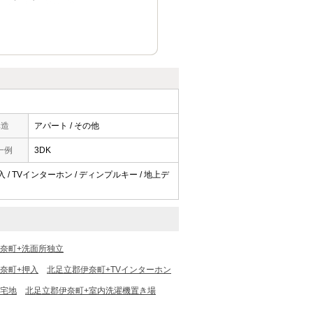
構造
アパート / その他
一例
3DK
押入 / TVインターホン / ディンプルキー / 地上デ
奈町+洗面所独立
奈町+押入
北足立郡伊奈町+TVインターホン
住宅地
北足立郡伊奈町+室内洗濯機置き場