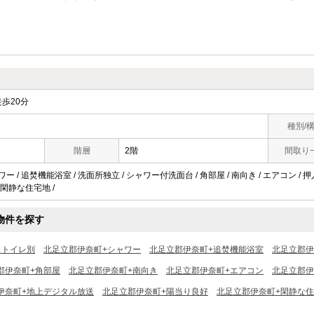
歩20分
種別/
階層
2階
間取り
ワー / 追焚機能浴室 / 洗面所独立 / シャワー付洗面台 / 角部屋 / 南向き / エアコン / 
 閑静な住宅地 /
物件を探す
ストイレ別
北足立郡伊奈町+シャワー
北足立郡伊奈町+追焚機能浴室
北足立郡伊
郡伊奈町+角部屋
北足立郡伊奈町+南向き
北足立郡伊奈町+エアコン
北足立郡伊
伊奈町+地上デジタル放送
北足立郡伊奈町+陽当り良好
北足立郡伊奈町+閑静な