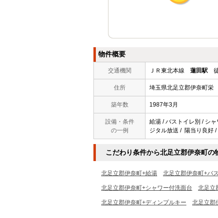
物件概要
交通機関
ＪＲ東北本線
蓮田駅
徒
住所
埼玉県北足立郡伊奈町栄
築年数
1987年3月
設備・条件
給湯 / バストイレ別 / シャ
の一例
ジタル放送 / 陽当り良好 /
こだわり条件から北足立郡伊奈町の
北足立郡伊奈町+給湯
北足立郡伊奈町+バ
北足立郡伊奈町+シャワー付洗面台
北足立
北足立郡伊奈町+ディンプルキー
北足立郡