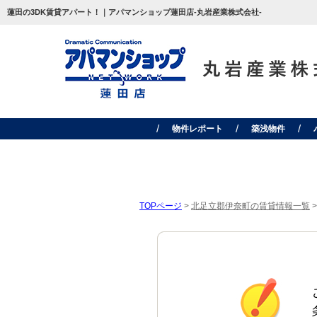
蓮田の3DK賃貸アパート！｜アパマンショップ蓮田店-丸岩産業株式会社-
物件レポート
築浅物件
TOPページ
>
北足立郡伊奈町の賃貸情報一覧