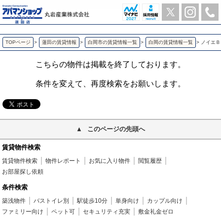
ノイエＢ 白岡の2LDK賃貸アパート | アパマンショップ蓮田店-丸岩産業株式会社-
TOPページ
>
蓮田の賃貸情報
>
白岡市の賃貸情報一覧
>
白岡の賃貸情報一覧
>
ノイエＢ
こちらの物件は掲載を終了しております。
条件を変えて、再度検索をお願いします。
このページの先頭へ
賃貸物件検索
賃貸物件検索
物件レポート
お気に入り物件
閲覧履歴
お部屋探し依頼
条件検索
築浅物件
バストイレ別
駅徒歩10分
単身向け
カップル向け
ファミリー向け
ペット可
セキュリティ充実
敷金礼金ゼロ