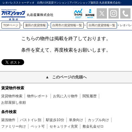
レオパレスストゥーディオ 白岡の1K賃貸マンション | アパマンショップ蓮田店-丸岩産業株式会社-
TOPページ
>
蓮田の賃貸情報
>
白岡市の賃貸情報一覧
>
白岡の賃貸情報一覧
>
レオパレ
こちらの物件は掲載を終了しております。
条件を変えて、再度検索をお願いします。
このページの先頭へ
賃貸物件検索
賃貸物件検索
物件レポート
お気に入り物件
閲覧履歴
お部屋探し依頼
条件検索
築浅物件
バストイレ別
駅徒歩10分
単身向け
カップル向け
ファミリー向け
ペット可
セキュリティ充実
敷金礼金ゼロ