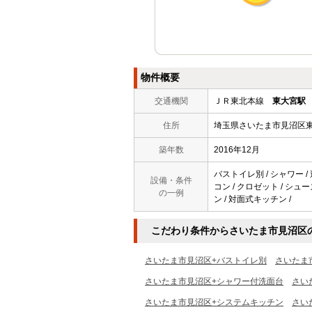
物件概要
交通機関
ＪＲ東北本線
東大宮駅
住所
埼玉県さいたま市見沼区
築年数
2016年12月
バストイレ別 / シャワー / 
設備・条件
コン / クロゼット / シュ
の一例
ン / 対面式キッチン /
こだわり条件からさいたま市見沼区
さいたま市見沼区+バストイレ別
さいたま
さいたま市見沼区+シャワー付洗面台
さい
さいたま市見沼区+システムキッチン
さい