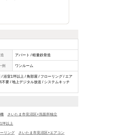
構造
アパート / 軽量鉄骨造
一例
ワンルーム
 浴室1坪以上 / 角部屋 / フローリング / エア
使用料不要 / 地上デジタル放送 / システムキッチ
燥機
さいたま市見沼区+洗面所独立
1坪以上
ローリング
さいたま市見沼区+エアコン