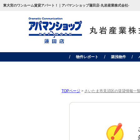
東大宮のワンルーム賃貸アパート！｜アパマンショップ蓮田店-丸岩産業株式会社-
物件レポート
築浅物件
TOPページ
>
さいたま市見沼区の賃貸情報一