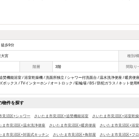
徒歩9分
東大宮
種別/
階層
3階
間取り
追焚機能浴室 / 浴室乾燥機 / 洗面所独立 / シャワー付洗面台 / 温水洗浄便座 / 暖房便座 /
ーズボックス / TVインターホン / オートロック / 駐輪場 / BS / 防犯ガラス / ネット
の物件を探す
市見沼区+シャワー
さいたま市見沼区+追焚機能浴室
さいたま市見沼区+浴室乾
たま市見沼区+温水洗浄便座
さいたま市見沼区+暖房便座
さいたま市見沼区+浴室
たま市見沼区+対面式キッチン
さいたま市見沼区+角部屋
さいたま市見沼区+フ