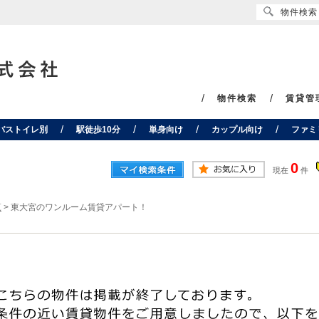
物件検索
物件検索
賃貸管
バストイレ別
駅徒歩10分
単身向け
カップル向け
ファミ
0
現在
件
覧
>
東大宮のワンルーム賃貸アパート！