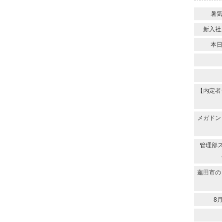
暑
新入社
本
【内定者
メガドン
管理部
蓮田市の
8