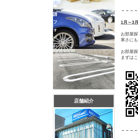
ム
申
－－－－
請
フ
1月～3
ォ
お部屋探
ー
寒さにも
ム
お部屋探
まずはこ
店舗紹介
－－－－