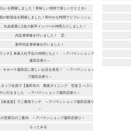
気払いを開催しました！美味しい焼肉で楽しいひととき♪
員の歓迎会を開催しました！和やかな時間でリフレッシュ
日、丸岩産業に2名の新卒メンバーが仲間入りしました！
内定者研修を行いました！ ②
新卒内定者研修を行いました！
ランチ】来春入社予定の仲間たちと！ ～アパマンショップ
蓮田店便り～
・キホーテ蓮田店に新しいお店を発見！ ～アパマンショッ
プ蓮田店便り～
スタッフ全員で【蓮田市の 蕎麦ダイニング 空楽 】へラン
チに行きました ～アパマンショップ蓮田店便り～
【食道楽】でご褒美ランチ ～アパマンショップ蓮田店便り
～
月の営業日のご案内 ～アパマンショップ蓮田店便り～
もっとみる