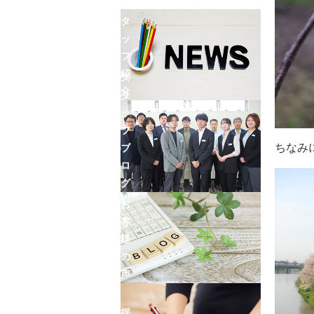
ン
ス
タ
ッ
フ
紹
ス
介
タ
ッ
フ
ちなみ
ブ
ロ
グ
お
客
様
の
声
採