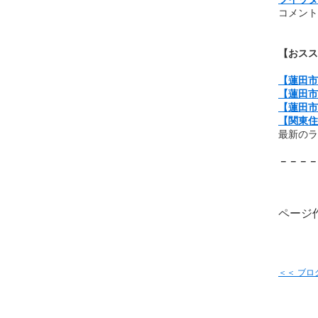
コメント
【おスス
【蓮田市
【蓮田市
【蓮田市
【関東住
最新のラ
－－－－
ページ作
＜＜ ブ