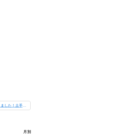
春を探しに行ってきました！土手はつくしがいっぱいです
月別