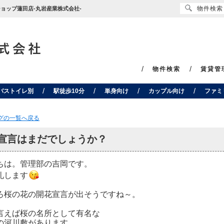
物件検索
ンショップ蓮田店-丸岩産業株式会社-
物件検索
賃貸管
バストイレ別
駅徒歩10分
単身向け
カップル向け
ファミ
ログの一覧へ戻る
宣言はまだでしょうか？
ちは。管理部の吉岡です。
礼します
ろ桜の花の開花宣言が出そうですね～。
言えば桜の名所として有名な
の河川敷があります。