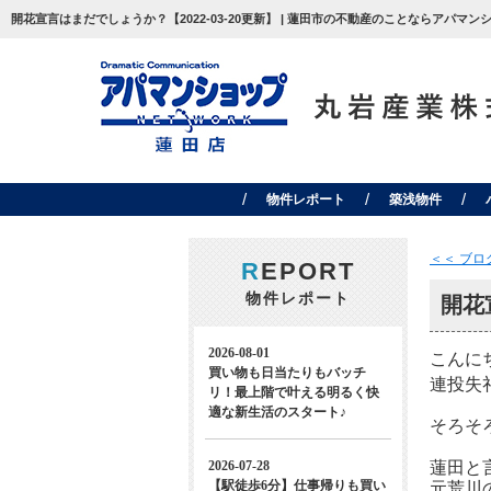
開花宣言はまだでしょうか？【2022-03-20更新】 | 蓮田市の不動産のことならアパマ
物件レポート
築浅物件
＜＜ ブ
R
EPORT
物件レポート
開花
こんに
連投失
そろそ
蓮田と
元荒川