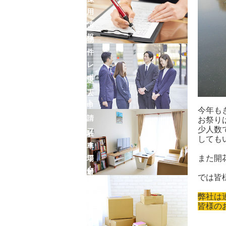
用
情
報
物
件
レ
ポ
退
ー
去
ト
申
今年も
請
お祭り
少人数
フ
駐
しても
ォ
車
ー
また開
場
ム
解
車
では皆
約
庫
弊社は
フ
証
皆様の
ォ
明
ー
書