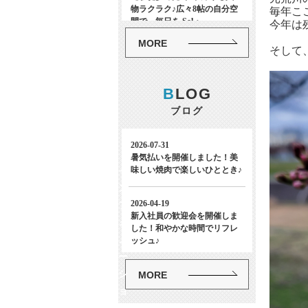
毎年こ
今年は
MORE
そして
B
LOG
ブログ
イ
ン
フ
ォ
メ
ー
シ
MORE
ョ