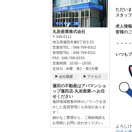
ただいま
スタッフ
求人情報
丸岩産業株式会社
皆様のご
〒349-0111
埼玉県蓮田市東6丁目3-23
－－－－
営業部TEL：048-769-8312
管理部TEL：048-769-8311
いつもブ
FAX : 048-769-8333
営業時間 : 10:00～18:00
定休日 : 水曜、第1・第3火曜
会社概要
アクセス
蓮田の不動産はアパマンショ
ップ蓮田店-丸岩産業-へお任
せください
蓮田地域密着40年のノウハウを活
かした賃貸管理にも自信がありま
す！
細かなご要望から、ご相続相談も
お気軽にお問い合わせください。
よろしけ
ツイッタ