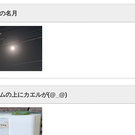
の名月
ムの上にカエルが(@_@)