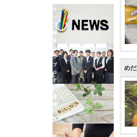
ン
ス
タ
ッ
フ
紹
ス
介
タ
ッ
フ
ブ
めだ
ロ
グ
お
客
様
の
声
採