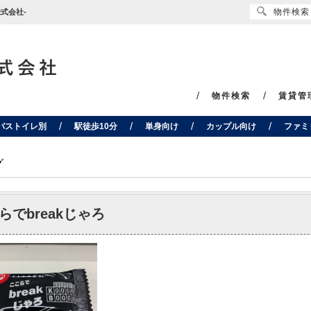
物件検索
式会社-
物件検索
賃貸管
バストイレ別
駅徒歩10分
単身向け
カップル向け
ファミ
グ
らでbreakじゃろ