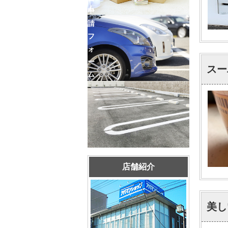
ム
申
請
フ
ォ
ー
スー
ム
店舗紹介
美し