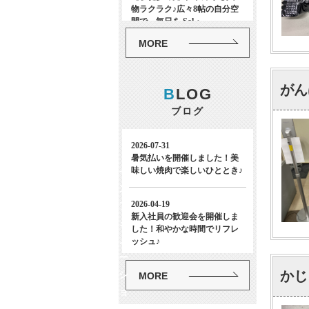
MORE
がん
B
LOG
ブログ
イ
ン
フ
ォ
メ
ー
かじ
シ
MORE
ョ