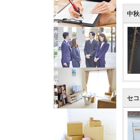
用
中秋
情
報
物
件
レ
ポ
退
ー
去
ト
申
請
フ
駐
ォ
車
ー
セコ
場
ム
解
車
約
庫
フ
証
ォ
明
ー
書