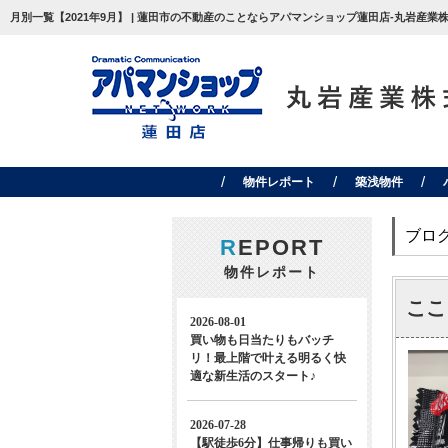
月別一覧【2021年9月】 | 蓮田市の不動産のことならアパマンショップ蓮田店-丸岩産業株
物件レポート
築浅物件
ブロ
R
EPORT
物件レポート
ここ