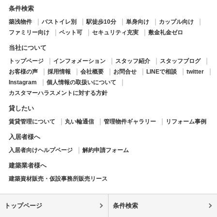
条件検索
築浅物件
バストイレ別
駅徒歩10分
単身向け
カップル向け
ファミリー向け
ペット可
セキュリティ充実
敷金礼金ゼロ
当社について
トップページ
インフォメーション
スタッフ紹介
スタッフブログ
お客様の声
採用情報
会社概要
お問合せ
LINEで相談
twitter
Instagram
個人情報の取扱いについて
カスタマーハラスメントに対する方針
貸したい
賃貸管理について
丸い輪通信
管理物件ギャラリー
リフォーム事例
入居者様へ
入居者向けヘルプページ
解約申請フォーム
建築業者様へ
建築資材販売・仮設事務所販売リース
トップページ
条件検索