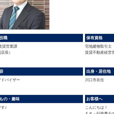
役職
保有資格
賃貸営業課
宅地建物取引士
副店長）
賃貸不動産経営
容
出身・居住地
アドバイザー
川口市在住
もの・趣味
お客様へ
す♪
こんにちは！
ＦＰ・行政書士