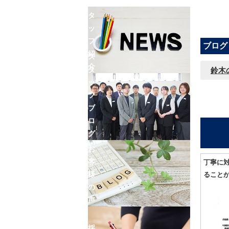
ン
ス
タ
ッ
フ
ブログ
紹
ス
介
タ
鈴木
ッ
フ
ブ
ロ
グ
お
客
丁寧に
様
ること
の
声
採