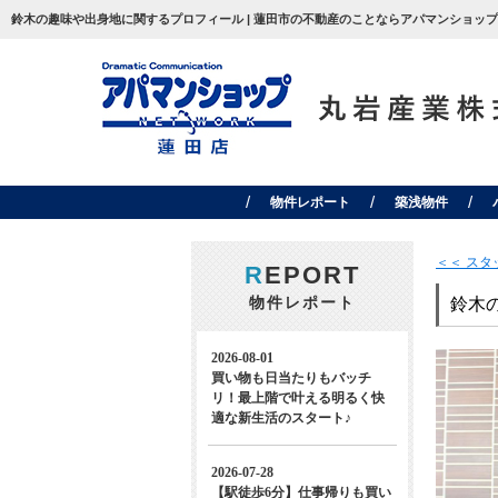
鈴木の趣味や出身地に関するプロフィール | 蓮田市の不動産のことならアパマンショップ
物件レポート
築浅物件
＜＜ ス
R
EPORT
物件レポート
鈴木