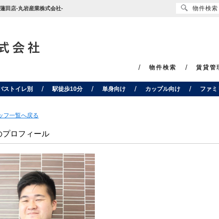
物件検索
蓮田店-丸岩産業株式会社-
物件検索
賃貸管
バストイレ別
駅徒歩10分
単身向け
カップル向け
ファミ
タッフ一覧へ戻る
のプロフィール