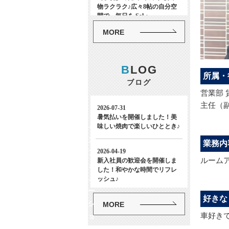
MORE
B
LOG
所属・
ブログ
営業部 
主任（
イ
ン
業務内
フ
ルーム
ォ
メ
ー
好きな
シ
MORE
車好きで
ョ