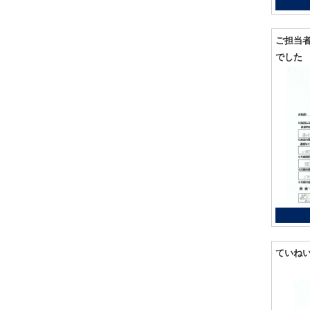
ご担当
でした
ていね