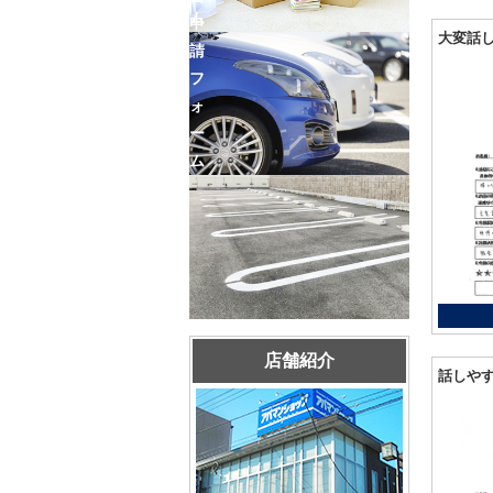
ム
申
大変話
請
フ
ォ
ー
ム
店舗紹介
話しや